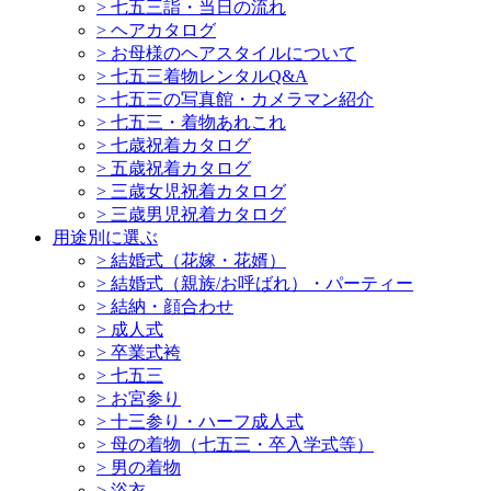
>
七五三詣・当日の流れ
>
ヘアカタログ
>
お母様のヘアスタイルについて
>
七五三着物レンタルQ&A
>
七五三の写真館・カメラマン紹介
>
七五三・着物あれこれ
>
七歳祝着カタログ
>
五歳祝着カタログ
>
三歳女児祝着カタログ
>
三歳男児祝着カタログ
用途別に選ぶ
>
結婚式（花嫁・花婿）
>
結婚式（親族/お呼ばれ）・パーティー
>
結納・顔合わせ
>
成人式
>
卒業式袴
>
七五三
>
お宮参り
>
十三参り・ハーフ成人式
>
母の着物（七五三・卒入学式等）
>
男の着物
>
浴衣