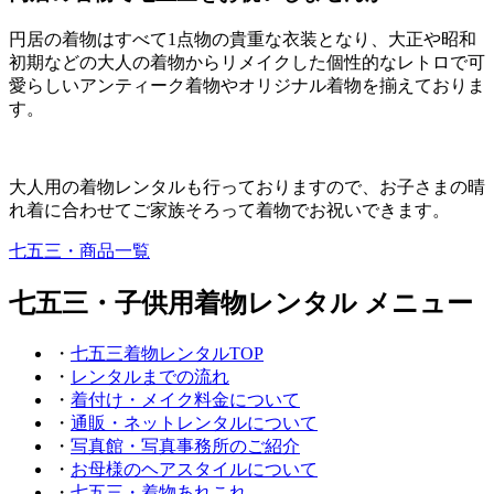
円居の着物はすべて1点物の貴重な衣装となり、大正や昭和
初期などの大人の着物からリメイクした個性的なレトロで可
愛らしいアンティーク着物やオリジナル着物を揃えておりま
す。
大人用の着物レンタルも行っておりますので、お子さまの晴
れ着に合わせてご家族そろって着物でお祝いできます。
七五三・商品一覧
七五三・子供用着物レンタル メニュー
・
七五三着物レンタルTOP
・
レンタルまでの流れ
・
着付け・メイク料金について
・
通販・ネットレンタルについて
・
写真館・写真事務所のご紹介
・
お母様のヘアスタイルについて
・
七五三・着物あれこれ