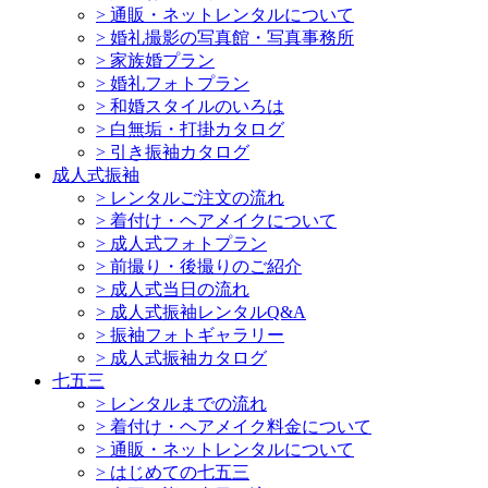
>
通販・ネットレンタルについて
>
婚礼撮影の写真館・写真事務所
>
家族婚プラン
>
婚礼フォトプラン
>
和婚スタイルのいろは
>
白無垢・打掛カタログ
>
引き振袖カタログ
成人式振袖
>
レンタルご注文の流れ
>
着付け・ヘアメイクについて
>
成人式フォトプラン
>
前撮り・後撮りのご紹介
>
成人式当日の流れ
>
成人式振袖レンタルQ&A
>
振袖フォトギャラリー
>
成人式振袖カタログ
七五三
>
レンタルまでの流れ
>
着付け・ヘアメイク料金について
>
通販・ネットレンタルについて
>
はじめての七五三