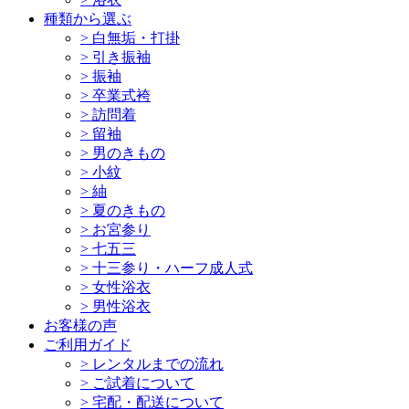
種類から選ぶ
>
白無垢・打掛
>
引き振袖
>
振袖
>
卒業式袴
>
訪問着
>
留袖
>
男のきもの
>
小紋
>
紬
>
夏のきもの
>
お宮参り
>
七五三
>
十三参り・ハーフ成人式
>
女性浴衣
>
男性浴衣
お客様の声
ご利用ガイド
>
レンタルまでの流れ
>
ご試着について
>
宅配・配送について