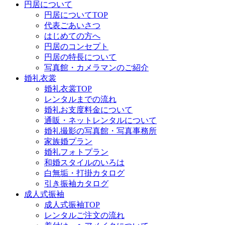
円居について
円居についてTOP
代表ごあいさつ
はじめての方へ
円居のコンセプト
円居の特長について
写真館・カメラマンのご紹介
婚礼衣裳
婚礼衣裳TOP
レンタルまでの流れ
婚礼お支度料金について
通販・ネットレンタルについて
婚礼撮影の写真館・写真事務所
家族婚プラン
婚礼フォトプラン
和婚スタイルのいろは
白無垢・打掛カタログ
引き振袖カタログ
成人式振袖
成人式振袖TOP
レンタルご注文の流れ