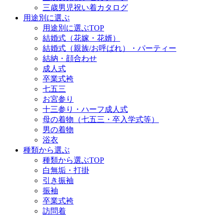
三歳男児祝い着カタログ
用途別に選ぶ
用途別に選ぶTOP
結婚式（花嫁・花婿）
結婚式（親族/お呼ばれ）・パーティー
結納・顔合わせ
成人式
卒業式袴
七五三
お宮参り
十三参り・ハーフ成人式
母の着物（七五三・卒入学式等）
男の着物
浴衣
種類から選ぶ
種類から選ぶTOP
白無垢・打掛
引き振袖
振袖
卒業式袴
訪問着