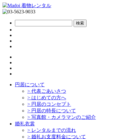
円居について
>
代表ごあいさつ
>
はじめての方へ
>
円居のコンセプト
>
円居の特長について
>
写真館・カメラマンのご紹介
婚礼衣裳
>
レンタルまでの流れ
>
婚礼お支度料金について