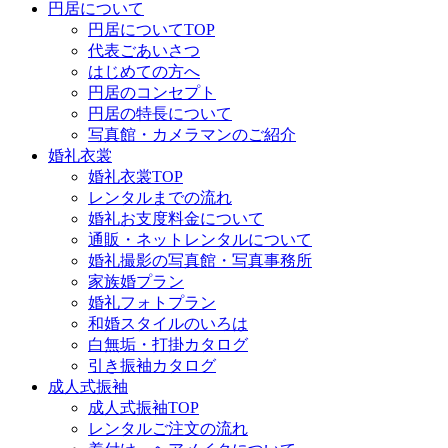
円居について
円居についてTOP
代表ごあいさつ
はじめての方へ
円居のコンセプト
円居の特長について
写真館・カメラマンのご紹介
婚礼衣裳
婚礼衣裳TOP
レンタルまでの流れ
婚礼お支度料金について
通販・ネットレンタルについて
婚礼撮影の写真館・写真事務所
家族婚プラン
婚礼フォトプラン
和婚スタイルのいろは
白無垢・打掛カタログ
引き振袖カタログ
成人式振袖
成人式振袖TOP
レンタルご注文の流れ