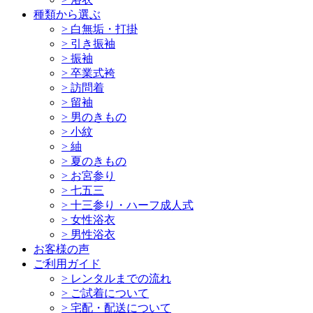
種類から選ぶ
>
白無垢・打掛
>
引き振袖
>
振袖
>
卒業式袴
>
訪問着
>
留袖
>
男のきもの
>
小紋
>
紬
>
夏のきもの
>
お宮参り
>
七五三
>
十三参り・ハーフ成人式
>
女性浴衣
>
男性浴衣
お客様の声
ご利用ガイド
>
レンタルまでの流れ
>
ご試着について
>
宅配・配送について