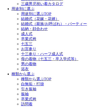
三歳男児祝い着カタログ
用途別に選ぶ
用途別に選ぶTOP
結婚式（花嫁・花婿）
結婚式（親族/お呼ばれ）・パーティー
結納・顔合わせ
成人式
卒業式袴
七五三
お宮参り
十三参り・ハーフ成人式
母の着物（七五三・卒入学式等）
男の着物
浴衣
種類から選ぶ
種類から選ぶTOP
白無垢・打掛
引き振袖
振袖
卒業式袴
訪問着