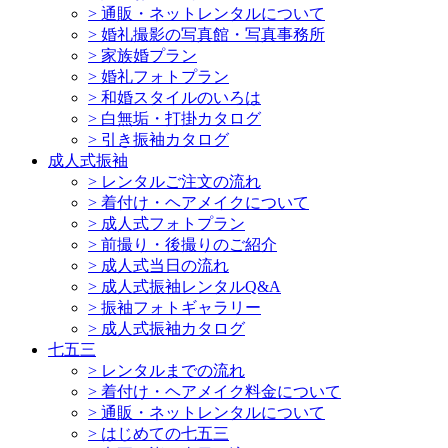
>
通販・ネットレンタルについて
>
婚礼撮影の写真館・写真事務所
>
家族婚プラン
>
婚礼フォトプラン
>
和婚スタイルのいろは
>
白無垢・打掛カタログ
>
引き振袖カタログ
成人式振袖
>
レンタルご注文の流れ
>
着付け・ヘアメイクについて
>
成人式フォトプラン
>
前撮り・後撮りのご紹介
>
成人式当日の流れ
>
成人式振袖レンタルQ&A
>
振袖フォトギャラリー
>
成人式振袖カタログ
七五三
>
レンタルまでの流れ
>
着付け・ヘアメイク料金について
>
通販・ネットレンタルについて
>
はじめての七五三