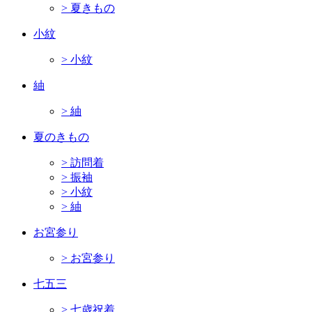
> 夏きもの
小紋
> 小紋
紬
> 紬
夏のきもの
> 訪問着
> 振袖
> 小紋
> 紬
お宮参り
> お宮参り
七五三
> 七歳祝着