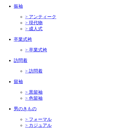
振袖
> アンティーク
> 現代物
> 成人式
卒業式袴
> 卒業式袴
訪問着
> 訪問着
留袖
> 黒留袖
> 色留袖
男のきもの
> フォーマル
> カジュアル