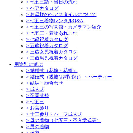
>
七五三詣・当日の流れ
>
ヘアカタログ
>
お母様のヘアスタイルについて
>
七五三着物レンタルQ&A
>
七五三の写真館・カメラマン紹介
>
七五三・着物あれこれ
>
七歳祝着カタログ
>
五歳祝着カタログ
>
三歳女児祝着カタログ
>
三歳男児祝着カタログ
用途別に選ぶ
>
結婚式（花嫁・花婿）
>
結婚式（親族/お呼ばれ）・パーティー
>
結納・顔合わせ
>
成人式
>
卒業式袴
>
七五三
>
お宮参り
>
十三参り・ハーフ成人式
>
母の着物（七五三・卒入学式等）
>
男の着物
>
浴衣