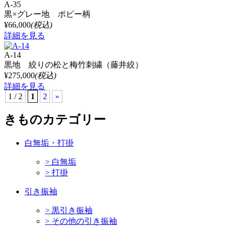
A-35
黒×グレー地 ポピー柄
¥66,000
(税込)
詳細を見る
A-14
黒地 絞りの松と梅竹刺繍（藤井絞）
¥275,000
(税込)
詳細を見る
1 / 2
1
2
»
きものカテゴリー
白無垢・打掛
> 白無垢
> 打掛
引き振袖
> 黒引き振袖
> その他の引き振袖