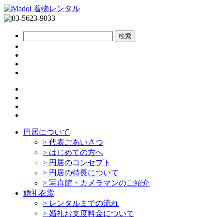
円居について
>
代表ごあいさつ
>
はじめての方へ
>
円居のコンセプト
>
円居の特長について
>
写真館・カメラマンのご紹介
婚礼衣裳
>
レンタルまでの流れ
>
婚礼お支度料金について