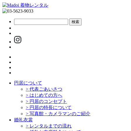
円居について
>
代表ごあいさつ
>
はじめての方へ
>
円居のコンセプト
>
円居の特長について
>
写真館・カメラマンのご紹介
婚礼衣裳
>
レンタルまでの流れ