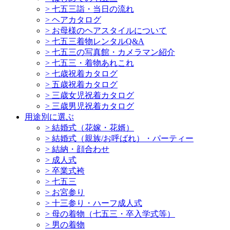
>
七五三詣・当日の流れ
>
ヘアカタログ
>
お母様のヘアスタイルについて
>
七五三着物レンタルQ&A
>
七五三の写真館・カメラマン紹介
>
七五三・着物あれこれ
>
七歳祝着カタログ
>
五歳祝着カタログ
>
三歳女児祝着カタログ
>
三歳男児祝着カタログ
用途別に選ぶ
>
結婚式（花嫁・花婿）
>
結婚式（親族/お呼ばれ）・パーティー
>
結納・顔合わせ
>
成人式
>
卒業式袴
>
七五三
>
お宮参り
>
十三参り・ハーフ成人式
>
母の着物（七五三・卒入学式等）
>
男の着物