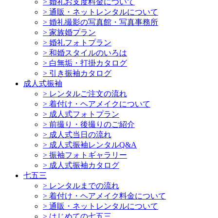
>
婚礼お支度料金について
>
通販・ネットレンタルについて
>
婚礼撮影の写真館・写真事務所
>
家族婚プラン
>
婚礼フォトプラン
>
和婚スタイルのいろは
>
白無垢・打掛カタログ
>
引き振袖カタログ
成人式振袖
>
レンタルご注文の流れ
>
着付け・ヘアメイクについて
>
成人式フォトプラン
>
前撮り・後撮りのご紹介
>
成人式当日の流れ
>
成人式振袖レンタルQ&A
>
振袖フォトギャラリー
>
成人式振袖カタログ
七五三
>
レンタルまでの流れ
>
着付け・ヘアメイク料金について
>
通販・ネットレンタルについて
>
はじめての七五三