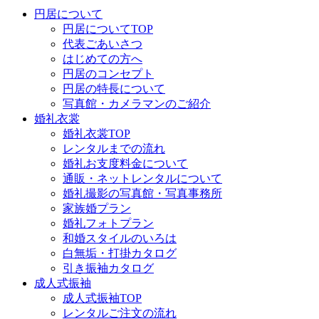
円居について
円居についてTOP
代表ごあいさつ
はじめての方へ
円居のコンセプト
円居の特長について
写真館・カメラマンのご紹介
婚礼衣裳
婚礼衣裳TOP
レンタルまでの流れ
婚礼お支度料金について
通販・ネットレンタルについて
婚礼撮影の写真館・写真事務所
家族婚プラン
婚礼フォトプラン
和婚スタイルのいろは
白無垢・打掛カタログ
引き振袖カタログ
成人式振袖
成人式振袖TOP
レンタルご注文の流れ