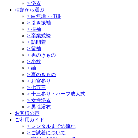
>
浴衣
種類から選ぶ
>
白無垢・打掛
>
引き振袖
>
振袖
>
卒業式袴
>
訪問着
>
留袖
>
男のきもの
>
小紋
>
紬
>
夏のきもの
>
お宮参り
>
七五三
>
十三参り・ハーフ成人式
>
女性浴衣
>
男性浴衣
お客様の声
ご利用ガイド
>
レンタルまでの流れ
>
ご試着について