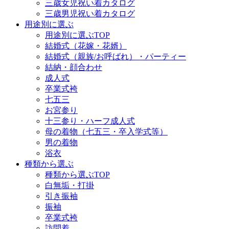
三歳女児祝い着カタログ
三歳男児祝い着カタログ
用途別に選ぶ
用途別に選ぶTOP
結婚式（花嫁・花婿）
結婚式（親族/お呼ばれ）・パーティー
結納・顔合わせ
成人式
卒業式袴
七五三
お宮参り
十三参り・ハーフ成人式
母の着物（七五三・卒入学式等）
男の着物
浴衣
種類から選ぶ
種類から選ぶTOP
白無垢・打掛
引き振袖
振袖
卒業式袴
訪問着