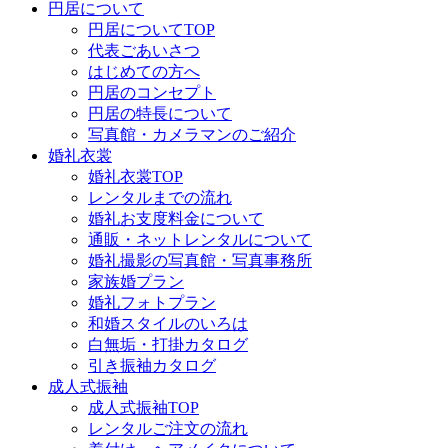
円居について
円居についてTOP
代表ごあいさつ
はじめての方へ
円居のコンセプト
円居の特長について
写真館・カメラマンのご紹介
婚礼衣裳
婚礼衣裳TOP
レンタルまでの流れ
婚礼お支度料金について
通販・ネットレンタルについて
婚礼撮影の写真館・写真事務所
家族婚プラン
婚礼フォトプラン
和婚スタイルのいろは
白無垢・打掛カタログ
引き振袖カタログ
成人式振袖
成人式振袖TOP
レンタルご注文の流れ