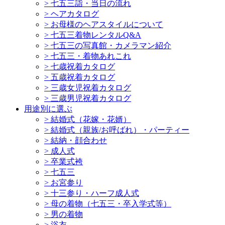
>
七五三詣・当日の流れ
>
ヘアカタログ
>
お母様のヘアスタイルについて
>
七五三着物レンタルQ&A
>
七五三の写真館・カメラマン紹介
>
七五三・着物あれこれ
>
七歳祝着カタログ
>
五歳祝着カタログ
>
三歳女児祝着カタログ
>
三歳男児祝着カタログ
用途別に選ぶ
>
結婚式（花嫁・花婿）
>
結婚式（親族/お呼ばれ）・パーティー
>
結納・顔合わせ
>
成人式
>
卒業式袴
>
七五三
>
お宮参り
>
十三参り・ハーフ成人式
>
母の着物（七五三・卒入学式等）
>
男の着物
>
浴衣