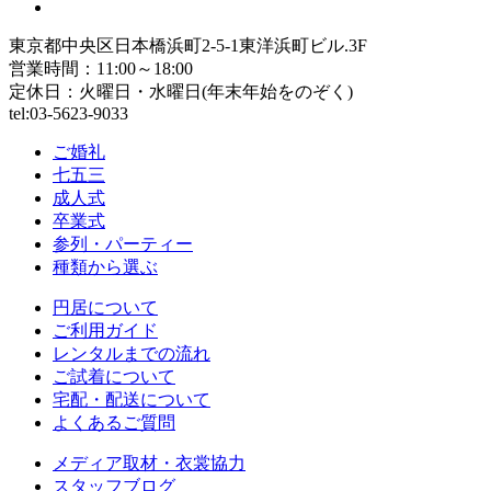
東京都中央区日本橋浜町2-5-1東洋浜町ビル.3F
営業時間：11:00～18:00
定休日：火曜日・水曜日(年末年始をのぞく)
tel:03-5623-9033
ご婚礼
七五三
成人式
卒業式
参列・パーティー
種類から選ぶ
円居について
ご利用ガイド
レンタルまでの流れ
ご試着について
宅配・配送について
よくあるご質問
メディア取材・衣裳協力
スタッフブログ