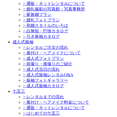
>
通販・ネットレンタルについて
>
婚礼撮影の写真館・写真事務所
>
家族婚プラン
>
婚礼フォトプラン
>
和婚スタイルのいろは
>
白無垢・打掛カタログ
>
引き振袖カタログ
成人式振袖
>
レンタルご注文の流れ
>
着付け・ヘアメイクについて
>
成人式フォトプラン
>
前撮り・後撮りのご紹介
>
成人式当日の流れ
>
成人式振袖レンタルQ&A
>
振袖フォトギャラリー
>
成人式振袖カタログ
七五三
>
レンタルまでの流れ
>
着付け・ヘアメイク料金について
>
通販・ネットレンタルについて
>
はじめての七五三