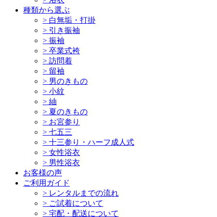
種類から選ぶ
>
白無垢・打掛
>
引き振袖
>
振袖
>
卒業式袴
>
訪問着
>
留袖
>
男のきもの
>
小紋
>
紬
>
夏のきもの
>
お宮参り
>
七五三
>
十三参り・ハーフ成人式
>
女性浴衣
>
男性浴衣
お客様の声
ご利用ガイド
>
レンタルまでの流れ
>
ご試着について
>
宅配・配送について