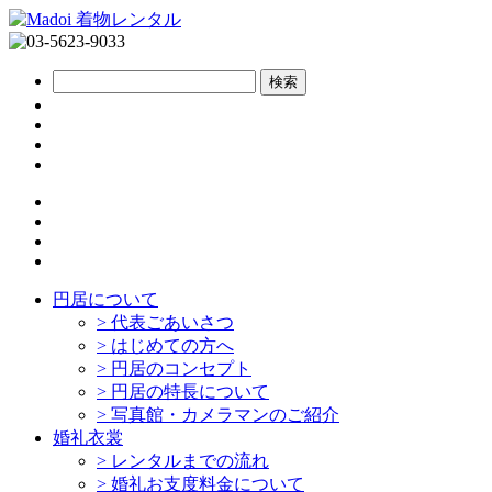
円居について
>
代表ごあいさつ
>
はじめての方へ
>
円居のコンセプト
>
円居の特長について
>
写真館・カメラマンのご紹介
婚礼衣裳
>
レンタルまでの流れ
>
婚礼お支度料金について