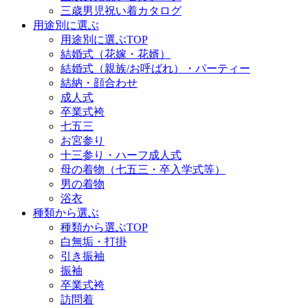
三歳男児祝い着カタログ
用途別に選ぶ
用途別に選ぶTOP
結婚式（花嫁・花婿）
結婚式（親族/お呼ばれ）・パーティー
結納・顔合わせ
成人式
卒業式袴
七五三
お宮参り
十三参り・ハーフ成人式
母の着物（七五三・卒入学式等）
男の着物
浴衣
種類から選ぶ
種類から選ぶTOP
白無垢・打掛
引き振袖
振袖
卒業式袴
訪問着