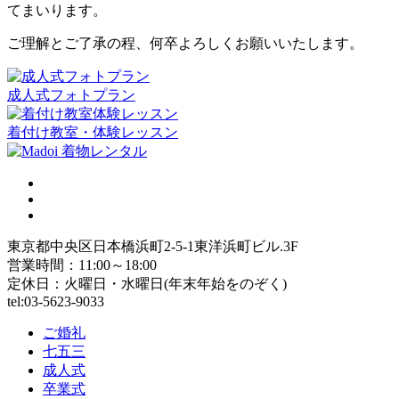
てまいります。
ご理解とご了承の程、何卒よろしくお願いいたします。
成人式フォトプラン
着付け教室・体験レッスン
東京都中央区日本橋浜町2-5-1東洋浜町ビル.3F
営業時間：11:00～18:00
定休日：火曜日・水曜日(年末年始をのぞく)
tel:03-5623-9033
ご婚礼
七五三
成人式
卒業式