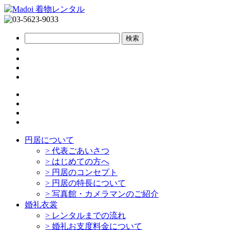
円居について
>
代表ごあいさつ
>
はじめての方へ
>
円居のコンセプト
>
円居の特長について
>
写真館・カメラマンのご紹介
婚礼衣裳
>
レンタルまでの流れ
>
婚礼お支度料金について