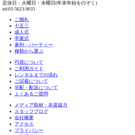
定休日：火曜日・水曜日(年末年始をのぞく)
tel:03-5623-9033
ご婚礼
七五三
成人式
卒業式
参列・パーティー
種類から選ぶ
円居について
ご利用ガイド
レンタルまでの流れ
ご試着について
宅配・配送について
よくあるご質問
メディア取材・衣裳協力
スタッフブログ
会社概要
アクセス
プライバシー