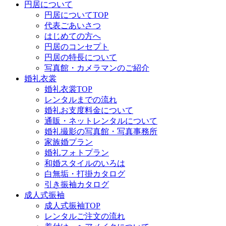
円居について
円居についてTOP
代表ごあいさつ
はじめての方へ
円居のコンセプト
円居の特長について
写真館・カメラマンのご紹介
婚礼衣裳
婚礼衣裳TOP
レンタルまでの流れ
婚礼お支度料金について
通販・ネットレンタルについて
婚礼撮影の写真館・写真事務所
家族婚プラン
婚礼フォトプラン
和婚スタイルのいろは
白無垢・打掛カタログ
引き振袖カタログ
成人式振袖
成人式振袖TOP
レンタルご注文の流れ