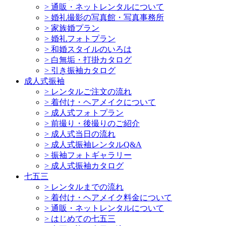
>
通販・ネットレンタルについて
>
婚礼撮影の写真館・写真事務所
>
家族婚プラン
>
婚礼フォトプラン
>
和婚スタイルのいろは
>
白無垢・打掛カタログ
>
引き振袖カタログ
成人式振袖
>
レンタルご注文の流れ
>
着付け・ヘアメイクについて
>
成人式フォトプラン
>
前撮り・後撮りのご紹介
>
成人式当日の流れ
>
成人式振袖レンタルQ&A
>
振袖フォトギャラリー
>
成人式振袖カタログ
七五三
>
レンタルまでの流れ
>
着付け・ヘアメイク料金について
>
通販・ネットレンタルについて
>
はじめての七五三