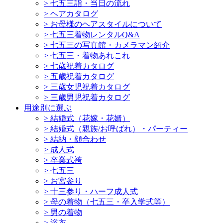
>
七五三詣・当日の流れ
>
ヘアカタログ
>
お母様のヘアスタイルについて
>
七五三着物レンタルQ&A
>
七五三の写真館・カメラマン紹介
>
七五三・着物あれこれ
>
七歳祝着カタログ
>
五歳祝着カタログ
>
三歳女児祝着カタログ
>
三歳男児祝着カタログ
用途別に選ぶ
>
結婚式（花嫁・花婿）
>
結婚式（親族/お呼ばれ）・パーティー
>
結納・顔合わせ
>
成人式
>
卒業式袴
>
七五三
>
お宮参り
>
十三参り・ハーフ成人式
>
母の着物（七五三・卒入学式等）
>
男の着物
>
浴衣