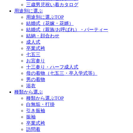
三歳男児祝い着カタログ
用途別に選ぶ
用途別に選ぶTOP
結婚式（花嫁・花婿）
結婚式（親族/お呼ばれ）・パーティー
結納・顔合わせ
成人式
卒業式袴
七五三
お宮参り
十三参り・ハーフ成人式
母の着物（七五三・卒入学式等）
男の着物
浴衣
種類から選ぶ
種類から選ぶTOP
白無垢・打掛
引き振袖
振袖
卒業式袴
訪問着