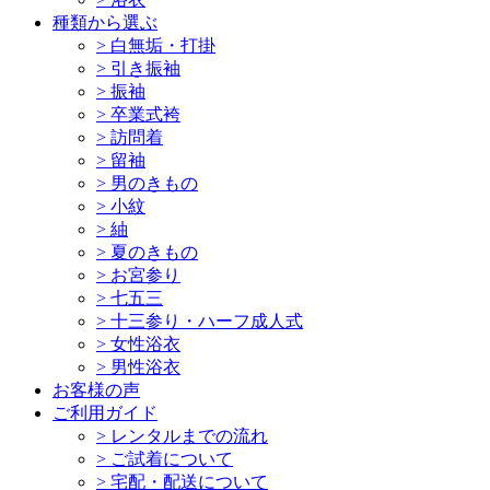
種類から選ぶ
>
白無垢・打掛
>
引き振袖
>
振袖
>
卒業式袴
>
訪問着
>
留袖
>
男のきもの
>
小紋
>
紬
>
夏のきもの
>
お宮参り
>
七五三
>
十三参り・ハーフ成人式
>
女性浴衣
>
男性浴衣
お客様の声
ご利用ガイド
>
レンタルまでの流れ
>
ご試着について
>
宅配・配送について