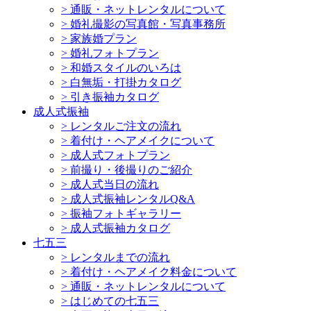
>
通販・ネットレンタルについて
>
婚礼撮影の写真館・写真事務所
>
家族婚プラン
>
婚礼フォトプラン
>
和婚スタイルのいろは
>
白無垢・打掛カタログ
>
引き振袖カタログ
成人式振袖
>
レンタルご注文の流れ
>
着付け・ヘアメイクについて
>
成人式フォトプラン
>
前撮り・後撮りのご紹介
>
成人式当日の流れ
>
成人式振袖レンタルQ&A
>
振袖フォトギャラリー
>
成人式振袖カタログ
七五三
>
レンタルまでの流れ
>
着付け・ヘアメイク料金について
>
通販・ネットレンタルについて
>
はじめての七五三