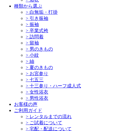
種類から選ぶ
>
白無垢・打掛
>
引き振袖
>
振袖
>
卒業式袴
>
訪問着
>
留袖
>
男のきもの
>
小紋
>
紬
>
夏のきもの
>
お宮参り
>
七五三
>
十三参り・ハーフ成人式
>
女性浴衣
>
男性浴衣
お客様の声
ご利用ガイド
>
レンタルまでの流れ
>
ご試着について
>
宅配・配送について