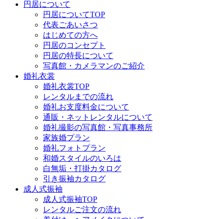
円居について
円居についてTOP
代表ごあいさつ
はじめての方へ
円居のコンセプト
円居の特長について
写真館・カメラマンのご紹介
婚礼衣裳
婚礼衣裳TOP
レンタルまでの流れ
婚礼お支度料金について
通販・ネットレンタルについて
婚礼撮影の写真館・写真事務所
家族婚プラン
婚礼フォトプラン
和婚スタイルのいろは
白無垢・打掛カタログ
引き振袖カタログ
成人式振袖
成人式振袖TOP
レンタルご注文の流れ