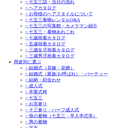
>
七五三詣・当日の流れ
>
ヘアカタログ
>
お母様のヘアスタイルについて
>
七五三着物レンタルQ&A
>
七五三の写真館・カメラマン紹介
>
七五三・着物あれこれ
>
七歳祝着カタログ
>
五歳祝着カタログ
>
三歳女児祝着カタログ
>
三歳男児祝着カタログ
用途別に選ぶ
>
結婚式（花嫁・花婿）
>
結婚式（親族/お呼ばれ）・パーティー
>
結納・顔合わせ
>
成人式
>
卒業式袴
>
七五三
>
お宮参り
>
十三参り・ハーフ成人式
>
母の着物（七五三・卒入学式等）
>
男の着物
>
浴衣