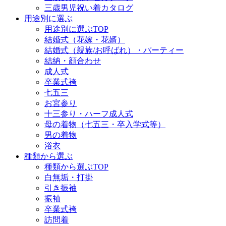
三歳男児祝い着カタログ
用途別に選ぶ
用途別に選ぶTOP
結婚式（花嫁・花婿）
結婚式（親族/お呼ばれ）・パーティー
結納・顔合わせ
成人式
卒業式袴
七五三
お宮参り
十三参り・ハーフ成人式
母の着物（七五三・卒入学式等）
男の着物
浴衣
種類から選ぶ
種類から選ぶTOP
白無垢・打掛
引き振袖
振袖
卒業式袴
訪問着