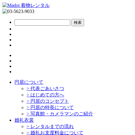
円居について
>
代表ごあいさつ
>
はじめての方へ
>
円居のコンセプト
>
円居の特長について
>
写真館・カメラマンのご紹介
婚礼衣裳
>
レンタルまでの流れ
>
婚礼お支度料金について