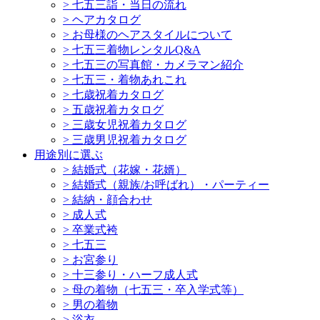
>
七五三詣・当日の流れ
>
ヘアカタログ
>
お母様のヘアスタイルについて
>
七五三着物レンタルQ&A
>
七五三の写真館・カメラマン紹介
>
七五三・着物あれこれ
>
七歳祝着カタログ
>
五歳祝着カタログ
>
三歳女児祝着カタログ
>
三歳男児祝着カタログ
用途別に選ぶ
>
結婚式（花嫁・花婿）
>
結婚式（親族/お呼ばれ）・パーティー
>
結納・顔合わせ
>
成人式
>
卒業式袴
>
七五三
>
お宮参り
>
十三参り・ハーフ成人式
>
母の着物（七五三・卒入学式等）
>
男の着物
>
浴衣