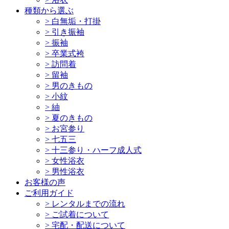
種類から選ぶ
>
白無垢・打掛
>
引き振袖
>
振袖
>
卒業式袴
>
訪問着
>
留袖
>
男のきもの
>
小紋
>
紬
>
夏のきもの
>
お宮参り
>
七五三
>
十三参り・ハーフ成人式
>
女性浴衣
>
男性浴衣
お客様の声
ご利用ガイド
>
レンタルまでの流れ
>
ご試着について
>
宅配・配送について