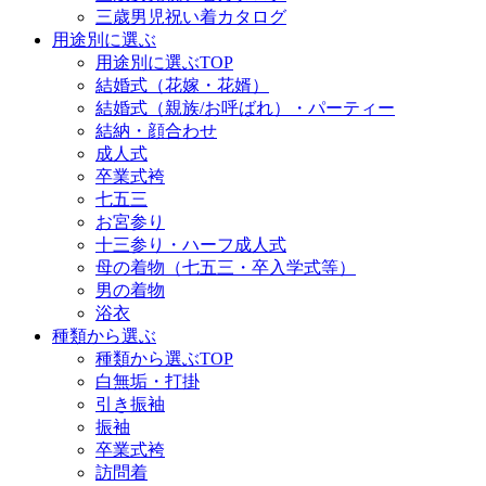
三歳男児祝い着カタログ
用途別に選ぶ
用途別に選ぶTOP
結婚式（花嫁・花婿）
結婚式（親族/お呼ばれ）・パーティー
結納・顔合わせ
成人式
卒業式袴
七五三
お宮参り
十三参り・ハーフ成人式
母の着物（七五三・卒入学式等）
男の着物
浴衣
種類から選ぶ
種類から選ぶTOP
白無垢・打掛
引き振袖
振袖
卒業式袴
訪問着