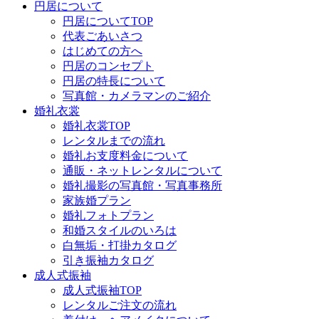
円居について
円居についてTOP
代表ごあいさつ
はじめての方へ
円居のコンセプト
円居の特長について
写真館・カメラマンのご紹介
婚礼衣裳
婚礼衣裳TOP
レンタルまでの流れ
婚礼お支度料金について
通販・ネットレンタルについて
婚礼撮影の写真館・写真事務所
家族婚プラン
婚礼フォトプラン
和婚スタイルのいろは
白無垢・打掛カタログ
引き振袖カタログ
成人式振袖
成人式振袖TOP
レンタルご注文の流れ