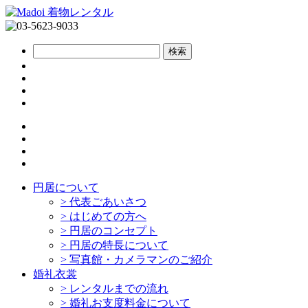
円居について
>
代表ごあいさつ
>
はじめての方へ
>
円居のコンセプト
>
円居の特長について
>
写真館・カメラマンのご紹介
婚礼衣裳
>
レンタルまでの流れ
>
婚礼お支度料金について