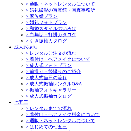
>
通販・ネットレンタルについて
>
婚礼撮影の写真館・写真事務所
>
家族婚プラン
>
婚礼フォトプラン
>
和婚スタイルのいろは
>
白無垢・打掛カタログ
>
引き振袖カタログ
成人式振袖
>
レンタルご注文の流れ
>
着付け・ヘアメイクについて
>
成人式フォトプラン
>
前撮り・後撮りのご紹介
>
成人式当日の流れ
>
成人式振袖レンタルQ&A
>
振袖フォトギャラリー
>
成人式振袖カタログ
七五三
>
レンタルまでの流れ
>
着付け・ヘアメイク料金について
>
通販・ネットレンタルについて
>
はじめての七五三