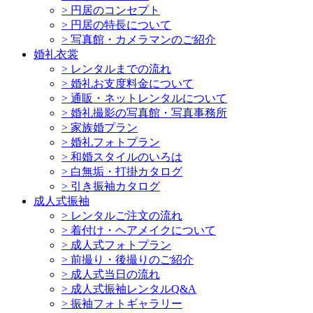
>
円居のコンセプト
>
円居の特長について
>
写真館・カメラマンのご紹介
婚礼衣裳
>
レンタルまでの流れ
>
婚礼お支度料金について
>
通販・ネットレンタルについて
>
婚礼撮影の写真館・写真事務所
>
家族婚プラン
>
婚礼フォトプラン
>
和婚スタイルのいろは
>
白無垢・打掛カタログ
>
引き振袖カタログ
成人式振袖
>
レンタルご注文の流れ
>
着付け・ヘアメイクについて
>
成人式フォトプラン
>
前撮り・後撮りのご紹介
>
成人式当日の流れ
>
成人式振袖レンタルQ&A
>
振袖フォトギャラリー