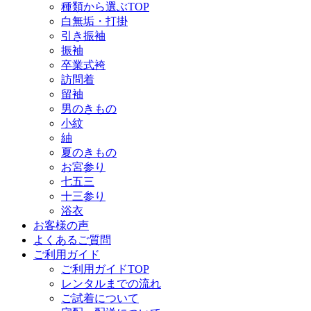
種類から選ぶTOP
白無垢・打掛
引き振袖
振袖
卒業式袴
訪問着
留袖
男のきもの
小紋
紬
夏のきもの
お宮参り
七五三
十三参り
浴衣
お客様の声
よくあるご質問
ご利用ガイド
ご利用ガイドTOP
レンタルまでの流れ
ご試着について