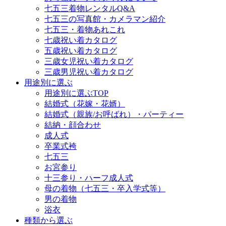
七五三着物レンタルQ&A
七五三の写真館・カメラマン紹介
七五三・着物あれこれ
七歳祝い着カタログ
五歳祝い着カタログ
三歳女児祝い着カタログ
三歳男児祝い着カタログ
用途別に選ぶ
用途別に選ぶTOP
結婚式（花嫁・花婿）
結婚式（親族/お呼ばれ）・パーティー
結納・顔合わせ
成人式
卒業式袴
七五三
お宮参り
十三参り・ハーフ成人式
母の着物（七五三・卒入学式等）
男の着物
浴衣
種類から選ぶ