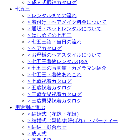
>
成人式振袖カタログ
七五三
>
レンタルまでの流れ
>
着付け・ヘアメイク料金について
>
通販・ネットレンタルについて
>
はじめての七五三
>
七五三詣・当日の流れ
>
ヘアカタログ
>
お母様のヘアスタイルについて
>
七五三着物レンタルQ&A
>
七五三の写真館・カメラマン紹介
>
七五三・着物あれこれ
>
七歳祝着カタログ
>
五歳祝着カタログ
>
三歳女児祝着カタログ
>
三歳男児祝着カタログ
用途別に選ぶ
>
結婚式（花嫁・花婿）
>
結婚式（親族/お呼ばれ）・パーティー
>
結納・顔合わせ
>
成人式