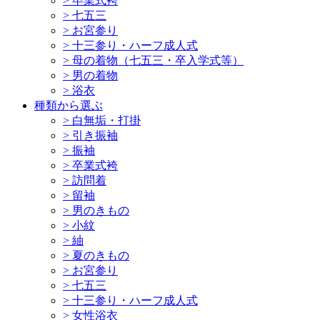
>
卒業式袴
>
七五三
>
お宮参り
>
十三参り・ハーフ成人式
>
母の着物（七五三・卒入学式等）
>
男の着物
>
浴衣
種類から選ぶ
>
白無垢・打掛
>
引き振袖
>
振袖
>
卒業式袴
>
訪問着
>
留袖
>
男のきもの
>
小紋
>
紬
>
夏のきもの
>
お宮参り
>
七五三
>
十三参り・ハーフ成人式
>
女性浴衣