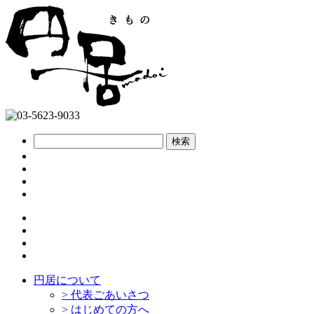
円居について
>
代表ごあいさつ
>
はじめての方へ