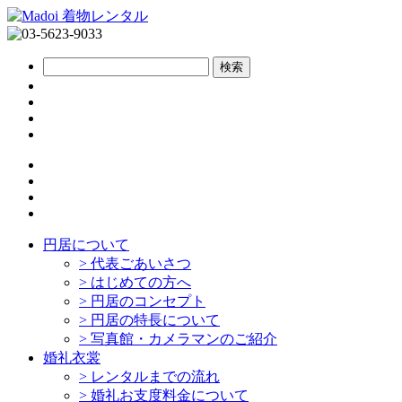
円居について
>
代表ごあいさつ
>
はじめての方へ
>
円居のコンセプト
>
円居の特長について
>
写真館・カメラマンのご紹介
婚礼衣裳
>
レンタルまでの流れ
>
婚礼お支度料金について