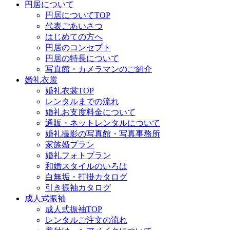
円居について
円居についてTOP
代表ごあいさつ
はじめての方へ
円居のコンセプト
円居の特長について
写真館・カメラマンのご紹介
婚礼衣裳
婚礼衣裳TOP
レンタルまでの流れ
婚礼お支度料金について
通販・ネットレンタルについて
婚礼撮影の写真館・写真事務所
家族婚プラン
婚礼フォトプラン
和婚スタイルのいろは
白無垢・打掛カタログ
引き振袖カタログ
成人式振袖
成人式振袖TOP
レンタルご注文の流れ