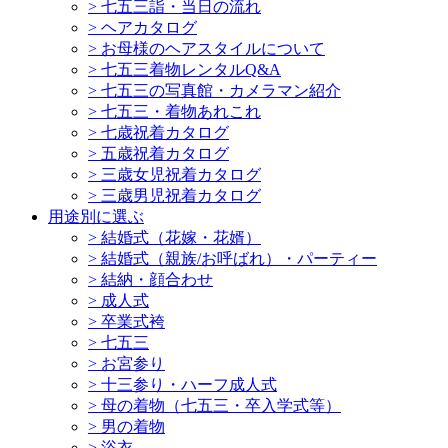
>
七五三詣・当日の流れ
>
ヘアカタログ
>
お母様のヘアスタイルについて
>
七五三着物レンタルQ&A
>
七五三の写真館・カメラマン紹介
>
七五三・着物あれこれ
>
七歳祝着カタログ
>
五歳祝着カタログ
>
三歳女児祝着カタログ
>
三歳男児祝着カタログ
用途別に選ぶ
>
結婚式（花嫁・花婿）
>
結婚式（親族/お呼ばれ）・パーティー
>
結納・顔合わせ
>
成人式
>
卒業式袴
>
七五三
>
お宮参り
>
十三参り・ハーフ成人式
>
母の着物（七五三・卒入学式等）
>
男の着物
>
浴衣