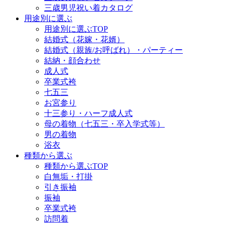
三歳男児祝い着カタログ
用途別に選ぶ
用途別に選ぶTOP
結婚式（花嫁・花婿）
結婚式（親族/お呼ばれ）・パーティー
結納・顔合わせ
成人式
卒業式袴
七五三
お宮参り
十三参り・ハーフ成人式
母の着物（七五三・卒入学式等）
男の着物
浴衣
種類から選ぶ
種類から選ぶTOP
白無垢・打掛
引き振袖
振袖
卒業式袴
訪問着