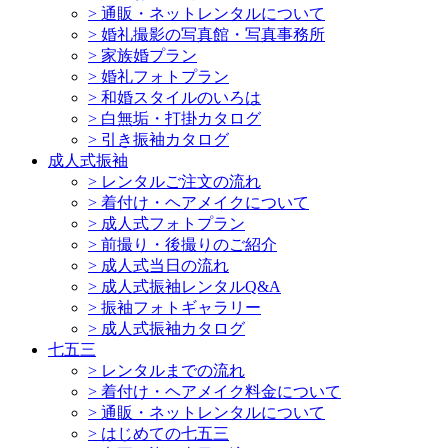
>
通販・ネットレンタルについて
>
婚礼撮影の写真館・写真事務所
>
家族婚プラン
>
婚礼フォトプラン
>
和婚スタイルのいろは
>
白無垢・打掛カタログ
>
引き振袖カタログ
成人式振袖
>
レンタルご注文の流れ
>
着付け・ヘアメイクについて
>
成人式フォトプラン
>
前撮り・後撮りのご紹介
>
成人式当日の流れ
>
成人式振袖レンタルQ&A
>
振袖フォトギャラリー
>
成人式振袖カタログ
七五三
>
レンタルまでの流れ
>
着付け・ヘアメイク料金について
>
通販・ネットレンタルについて
>
はじめての七五三