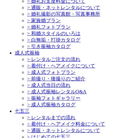
>
婚礼お支度料金について
>
通販・ネットレンタルについて
>
婚礼撮影の写真館・写真事務所
>
家族婚プラン
>
婚礼フォトプラン
>
和婚スタイルのいろは
>
白無垢・打掛カタログ
>
引き振袖カタログ
成人式振袖
>
レンタルご注文の流れ
>
着付け・ヘアメイクについて
>
成人式フォトプラン
>
前撮り・後撮りのご紹介
>
成人式当日の流れ
>
成人式振袖レンタルQ&A
>
振袖フォトギャラリー
>
成人式振袖カタログ
七五三
>
レンタルまでの流れ
>
着付け・ヘアメイク料金について
>
通販・ネットレンタルについて
>
はじめての七五三