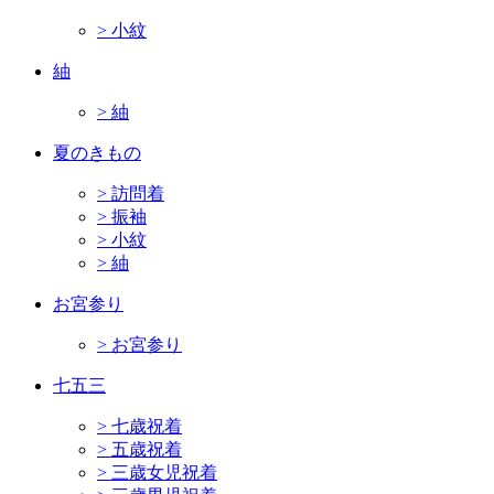
> 小紋
紬
> 紬
夏のきもの
> 訪問着
> 振袖
> 小紋
> 紬
お宮参り
> お宮参り
七五三
> 七歳祝着
> 五歳祝着
> 三歳女児祝着