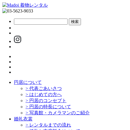
円居について
>
代表ごあいさつ
>
はじめての方へ
>
円居のコンセプト
>
円居の特長について
>
写真館・カメラマンのご紹介
婚礼衣裳
>
レンタルまでの流れ