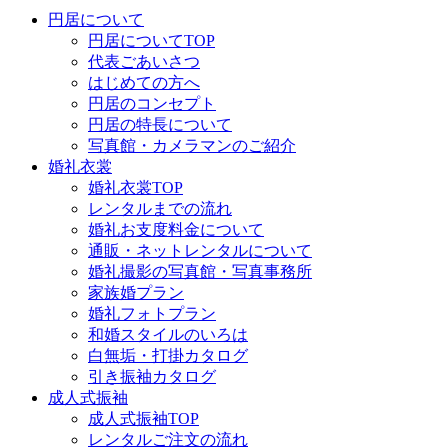
円居について
円居についてTOP
代表ごあいさつ
はじめての方へ
円居のコンセプト
円居の特長について
写真館・カメラマンのご紹介
婚礼衣裳
婚礼衣裳TOP
レンタルまでの流れ
婚礼お支度料金について
通販・ネットレンタルについて
婚礼撮影の写真館・写真事務所
家族婚プラン
婚礼フォトプラン
和婚スタイルのいろは
白無垢・打掛カタログ
引き振袖カタログ
成人式振袖
成人式振袖TOP
レンタルご注文の流れ