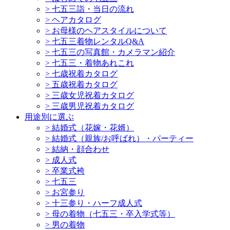
>
七五三詣・当日の流れ
>
ヘアカタログ
>
お母様のヘアスタイルについて
>
七五三着物レンタルQ&A
>
七五三の写真館・カメラマン紹介
>
七五三・着物あれこれ
>
七歳祝着カタログ
>
五歳祝着カタログ
>
三歳女児祝着カタログ
>
三歳男児祝着カタログ
用途別に選ぶ
>
結婚式（花嫁・花婿）
>
結婚式（親族/お呼ばれ）・パーティー
>
結納・顔合わせ
>
成人式
>
卒業式袴
>
七五三
>
お宮参り
>
十三参り・ハーフ成人式
>
母の着物（七五三・卒入学式等）
>
男の着物