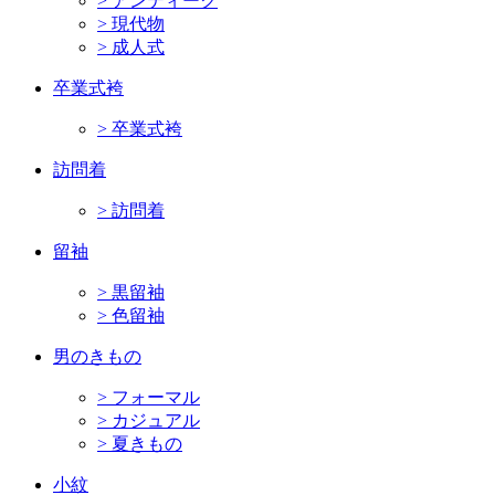
> アンティーク
> 現代物
> 成人式
卒業式袴
> 卒業式袴
訪問着
> 訪問着
留袖
> 黒留袖
> 色留袖
男のきもの
> フォーマル
> カジュアル
> 夏きもの
小紋