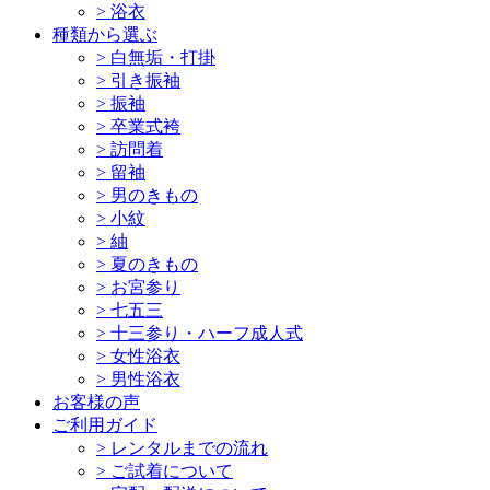
>
浴衣
種類から選ぶ
>
白無垢・打掛
>
引き振袖
>
振袖
>
卒業式袴
>
訪問着
>
留袖
>
男のきもの
>
小紋
>
紬
>
夏のきもの
>
お宮参り
>
七五三
>
十三参り・ハーフ成人式
>
女性浴衣
>
男性浴衣
お客様の声
ご利用ガイド
>
レンタルまでの流れ
>
ご試着について