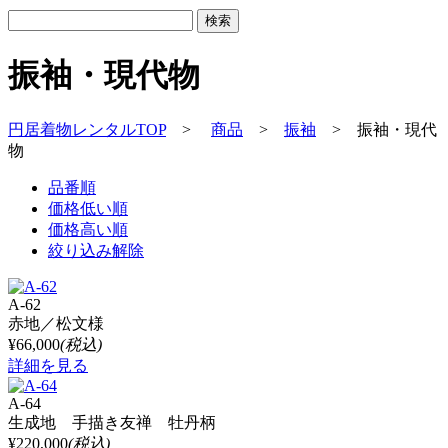
振袖・現代物
円居着物レンタルTOP
>
商品
>
振袖
>
振袖・現代
物
品番順
価格低い順
価格高い順
絞り込み解除
A-62
赤地／松文様
¥66,000
(税込)
詳細を見る
A-64
生成地 手描き友禅 牡丹柄
¥220,000
(税込)