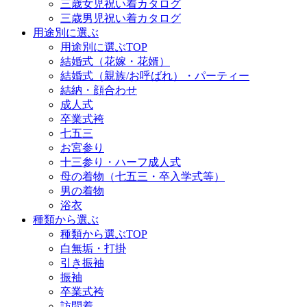
三歳女児祝い着カタログ
三歳男児祝い着カタログ
用途別に選ぶ
用途別に選ぶTOP
結婚式（花嫁・花婿）
結婚式（親族/お呼ばれ）・パーティー
結納・顔合わせ
成人式
卒業式袴
七五三
お宮参り
十三参り・ハーフ成人式
母の着物（七五三・卒入学式等）
男の着物
浴衣
種類から選ぶ
種類から選ぶTOP
白無垢・打掛
引き振袖
振袖
卒業式袴
訪問着