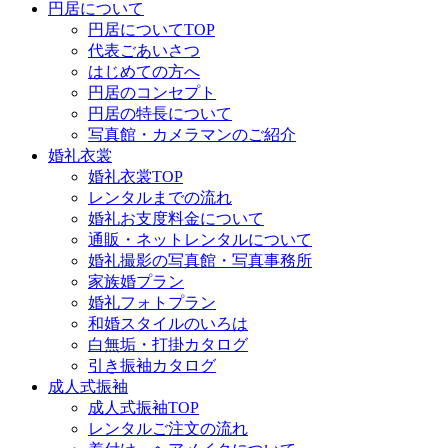
円居について
円居についてTOP
代表ごあいさつ
はじめての方へ
円居のコンセプト
円居の特長について
写真館・カメラマンのご紹介
婚礼衣裳
婚礼衣裳TOP
レンタルまでの流れ
婚礼お支度料金について
通販・ネットレンタルについて
婚礼撮影の写真館・写真事務所
家族婚プラン
婚礼フォトプラン
和婚スタイルのいろは
白無垢・打掛カタログ
引き振袖カタログ
成人式振袖
成人式振袖TOP
レンタルご注文の流れ