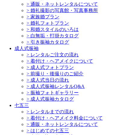
>
通販・ネットレンタルについて
>
婚礼撮影の写真館・写真事務所
>
家族婚プラン
>
婚礼フォトプラン
>
和婚スタイルのいろは
>
白無垢・打掛カタログ
>
引き振袖カタログ
成人式振袖
>
レンタルご注文の流れ
>
着付け・ヘアメイクについて
>
成人式フォトプラン
>
前撮り・後撮りのご紹介
>
成人式当日の流れ
>
成人式振袖レンタルQ&A
>
振袖フォトギャラリー
>
成人式振袖カタログ
七五三
>
レンタルまでの流れ
>
着付け・ヘアメイク料金について
>
通販・ネットレンタルについて
>
はじめての七五三