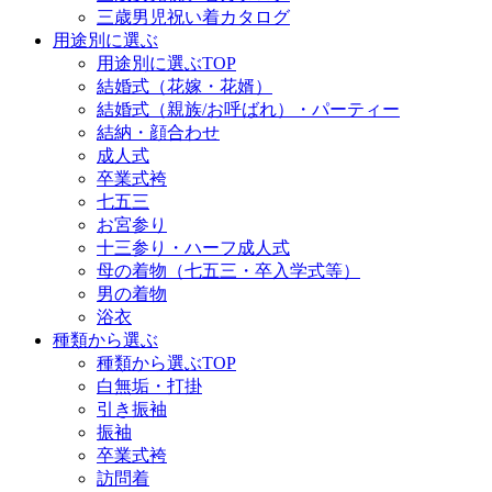
三歳男児祝い着カタログ
用途別に選ぶ
用途別に選ぶTOP
結婚式（花嫁・花婿）
結婚式（親族/お呼ばれ）・パーティー
結納・顔合わせ
成人式
卒業式袴
七五三
お宮参り
十三参り・ハーフ成人式
母の着物（七五三・卒入学式等）
男の着物
浴衣
種類から選ぶ
種類から選ぶTOP
白無垢・打掛
引き振袖
振袖
卒業式袴
訪問着