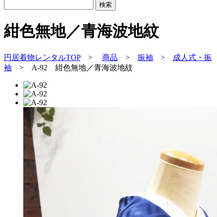
紺色無地／青海波地紋
円居着物レンタルTOP
>
商品
>
振袖
>
成人式・振
袖
>
A-92 紺色無地／青海波地紋