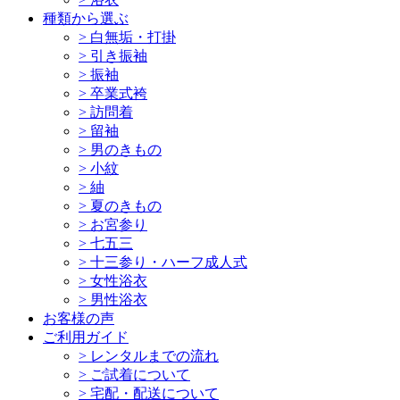
種類から選ぶ
>
白無垢・打掛
>
引き振袖
>
振袖
>
卒業式袴
>
訪問着
>
留袖
>
男のきもの
>
小紋
>
紬
>
夏のきもの
>
お宮参り
>
七五三
>
十三参り・ハーフ成人式
>
女性浴衣
>
男性浴衣
お客様の声
ご利用ガイド
>
レンタルまでの流れ
>
ご試着について
>
宅配・配送について