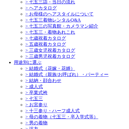
>
七五三詣・当日の流れ
>
ヘアカタログ
>
お母様のヘアスタイルについて
>
七五三着物レンタルQ&A
>
七五三の写真館・カメラマン紹介
>
七五三・着物あれこれ
>
七歳祝着カタログ
>
五歳祝着カタログ
>
三歳女児祝着カタログ
>
三歳男児祝着カタログ
用途別に選ぶ
>
結婚式（花嫁・花婿）
>
結婚式（親族/お呼ばれ）・パーティー
>
結納・顔合わせ
>
成人式
>
卒業式袴
>
七五三
>
お宮参り
>
十三参り・ハーフ成人式
>
母の着物（七五三・卒入学式等）
>
男の着物
>
浴衣