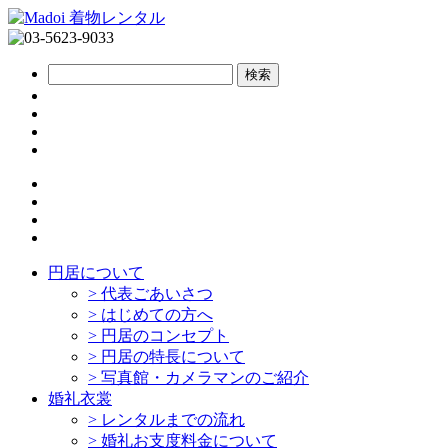
円居について
>
代表ごあいさつ
>
はじめての方へ
>
円居のコンセプト
>
円居の特長について
>
写真館・カメラマンのご紹介
婚礼衣裳
>
レンタルまでの流れ
>
婚礼お支度料金について