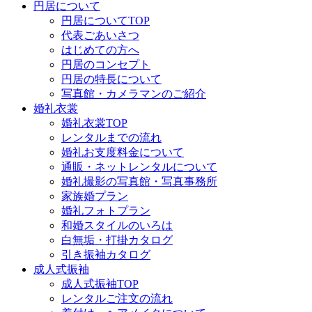
円居について
円居についてTOP
代表ごあいさつ
はじめての方へ
円居のコンセプト
円居の特長について
写真館・カメラマンのご紹介
婚礼衣裳
婚礼衣裳TOP
レンタルまでの流れ
婚礼お支度料金について
通販・ネットレンタルについて
婚礼撮影の写真館・写真事務所
家族婚プラン
婚礼フォトプラン
和婚スタイルのいろは
白無垢・打掛カタログ
引き振袖カタログ
成人式振袖
成人式振袖TOP
レンタルご注文の流れ