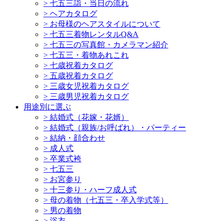
>
七五三詣・当日の流れ
>
ヘアカタログ
>
お母様のヘアスタイルについて
>
七五三着物レンタルQ&A
>
七五三の写真館・カメラマン紹介
>
七五三・着物あれこれ
>
七歳祝着カタログ
>
五歳祝着カタログ
>
三歳女児祝着カタログ
>
三歳男児祝着カタログ
用途別に選ぶ
>
結婚式（花嫁・花婿）
>
結婚式（親族/お呼ばれ）・パーティー
>
結納・顔合わせ
>
成人式
>
卒業式袴
>
七五三
>
お宮参り
>
十三参り・ハーフ成人式
>
母の着物（七五三・卒入学式等）
>
男の着物
>
浴衣