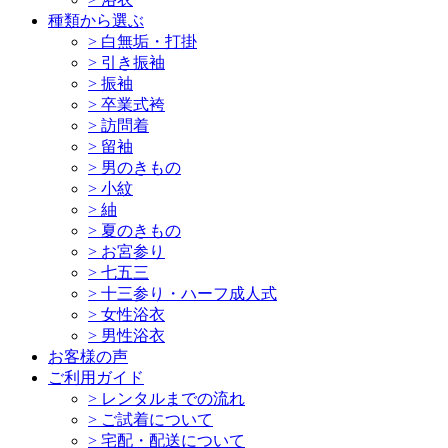
種類から選ぶ
>
白無垢・打掛
>
引き振袖
>
振袖
>
卒業式袴
>
訪問着
>
留袖
>
男のきもの
>
小紋
>
紬
>
夏のきもの
>
お宮参り
>
七五三
>
十三参り・ハーフ成人式
>
女性浴衣
>
男性浴衣
お客様の声
ご利用ガイド
>
レンタルまでの流れ
>
ご試着について
>
宅配・配送について