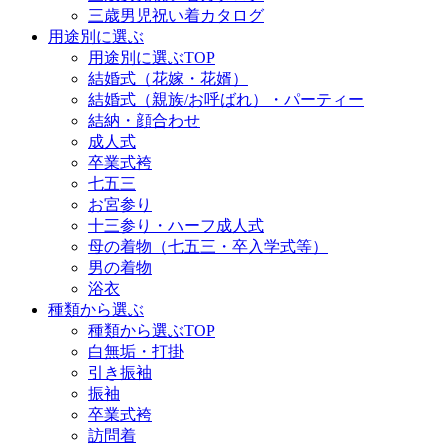
三歳男児祝い着カタログ
用途別に選ぶ
用途別に選ぶTOP
結婚式（花嫁・花婿）
結婚式（親族/お呼ばれ）・パーティー
結納・顔合わせ
成人式
卒業式袴
七五三
お宮参り
十三参り・ハーフ成人式
母の着物（七五三・卒入学式等）
男の着物
浴衣
種類から選ぶ
種類から選ぶTOP
白無垢・打掛
引き振袖
振袖
卒業式袴
訪問着