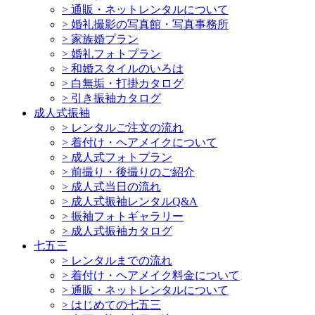
>
通販・ネットレンタルについて
>
婚礼撮影の写真館・写真事務所
>
家族婚プラン
>
婚礼フォトプラン
>
和婚スタイルのいろは
>
白無垢・打掛カタログ
>
引き振袖カタログ
成人式振袖
>
レンタルご注文の流れ
>
着付け・ヘアメイクについて
>
成人式フォトプラン
>
前撮り・後撮りのご紹介
>
成人式当日の流れ
>
成人式振袖レンタルQ&A
>
振袖フォトギャラリー
>
成人式振袖カタログ
七五三
>
レンタルまでの流れ
>
着付け・ヘアメイク料金について
>
通販・ネットレンタルについて
>
はじめての七五三