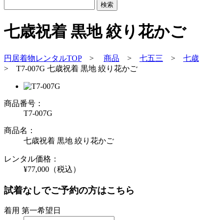
七歳祝着 黒地 絞り花かご
円居着物レンタルTOP
>
商品
>
七五三
>
七歳
>
T7-007G 七歳祝着 黒地 絞り花かご
商品番号：
T7-007G
商品名：
七歳祝着 黒地 絞り花かご
レンタル価格：
¥77,000
（税込）
試着なしでご予約の方はこちら
着用 第一希望日