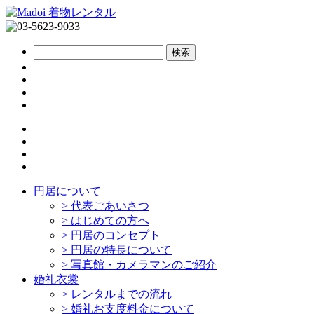
円居について
>
代表ごあいさつ
>
はじめての方へ
>
円居のコンセプト
>
円居の特長について
>
写真館・カメラマンのご紹介
婚礼衣裳
>
レンタルまでの流れ
>
婚礼お支度料金について