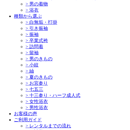
>
男の着物
>
浴衣
種類から選ぶ
>
白無垢・打掛
>
引き振袖
>
振袖
>
卒業式袴
>
訪問着
>
留袖
>
男のきもの
>
小紋
>
紬
>
夏のきもの
>
お宮参り
>
七五三
>
十三参り・ハーフ成人式
>
女性浴衣
>
男性浴衣
お客様の声
ご利用ガイド
>
レンタルまでの流れ