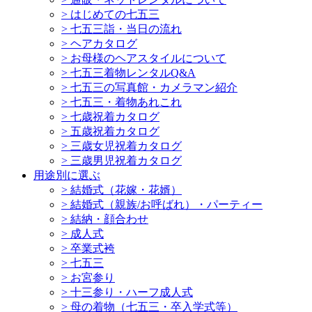
>
はじめての七五三
>
七五三詣・当日の流れ
>
ヘアカタログ
>
お母様のヘアスタイルについて
>
七五三着物レンタルQ&A
>
七五三の写真館・カメラマン紹介
>
七五三・着物あれこれ
>
七歳祝着カタログ
>
五歳祝着カタログ
>
三歳女児祝着カタログ
>
三歳男児祝着カタログ
用途別に選ぶ
>
結婚式（花嫁・花婿）
>
結婚式（親族/お呼ばれ）・パーティー
>
結納・顔合わせ
>
成人式
>
卒業式袴
>
七五三
>
お宮参り
>
十三参り・ハーフ成人式
>
母の着物（七五三・卒入学式等）