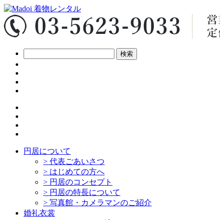
円居について
>
代表ごあいさつ
>
はじめての方へ
>
円居のコンセプト
>
円居の特長について
>
写真館・カメラマンのご紹介
婚礼衣裳