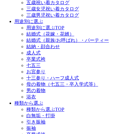
五歳祝い着カタログ
三歳女児祝い着カタログ
三歳男児祝い着カタログ
用途別に選ぶ
用途別に選ぶTOP
結婚式（花嫁・花婿）
結婚式（親族/お呼ばれ）・パーティー
結納・顔合わせ
成人式
卒業式袴
七五三
お宮参り
十三参り・ハーフ成人式
母の着物（七五三・卒入学式等）
男の着物
浴衣
種類から選ぶ
種類から選ぶTOP
白無垢・打掛
引き振袖
振袖