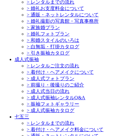
>
レンタルまでの流れ
>
婚礼お支度料金について
>
通販・ネットレンタルについて
>
婚礼撮影の写真館・写真事務所
>
家族婚プラン
>
婚礼フォトプラン
>
和婚スタイルのいろは
>
白無垢・打掛カタログ
>
引き振袖カタログ
成人式振袖
>
レンタルご注文の流れ
>
着付け・ヘアメイクについて
>
成人式フォトプラン
>
前撮り・後撮りのご紹介
>
成人式当日の流れ
>
成人式振袖レンタルQ&A
>
振袖フォトギャラリー
>
成人式振袖カタログ
七五三
>
レンタルまでの流れ
>
着付け・ヘアメイク料金について
>
通販・ネットレンタルについて