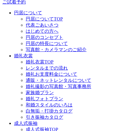
ご試着予約
円居について
円居についてTOP
代表ごあいさつ
はじめての方へ
円居のコンセプト
円居の特長について
写真館・カメラマンのご紹介
婚礼衣裳
婚礼衣裳TOP
レンタルまでの流れ
婚礼お支度料金について
通販・ネットレンタルについて
婚礼撮影の写真館・写真事務所
家族婚プラン
婚礼フォトプラン
和婚スタイルのいろは
白無垢・打掛カタログ
引き振袖カタログ
成人式振袖
成人式振袖TOP