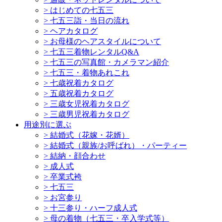
>
はじめての七五三
>
七五三詣・当日の流れ
>
ヘアカタログ
>
お母様のヘアスタイルについて
>
七五三着物レンタルQ&A
>
七五三の写真館・カメラマン紹介
>
七五三・着物あれこれ
>
七歳祝着カタログ
>
五歳祝着カタログ
>
三歳女児祝着カタログ
>
三歳男児祝着カタログ
用途別に選ぶ
>
結婚式（花嫁・花婿）
>
結婚式（親族/お呼ばれ）・パーティー
>
結納・顔合わせ
>
成人式
>
卒業式袴
>
七五三
>
お宮参り
>
十三参り・ハーフ成人式
>
母の着物（七五三・卒入学式等）