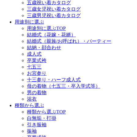
五歳祝い着カタログ
三歳女児祝い着カタログ
三歳男児祝い着カタログ
用途別に選ぶ
用途別に選ぶTOP
結婚式（花嫁・花婿）
結婚式（親族/お呼ばれ）・パーティー
結納・顔合わせ
成人式
卒業式袴
七五三
お宮参り
十三参り・ハーフ成人式
母の着物（七五三・卒入学式等）
男の着物
浴衣
種類から選ぶ
種類から選ぶTOP
白無垢・打掛
引き振袖
振袖