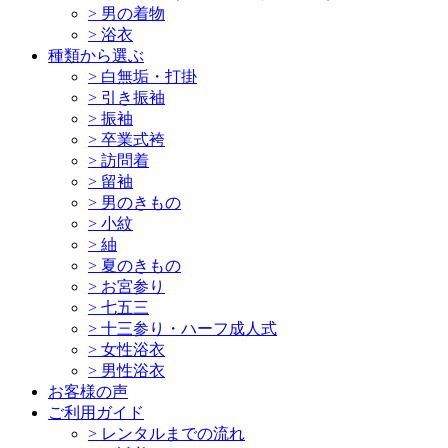
>
男の着物
>
浴衣
種類から選ぶ
>
白無垢・打掛
>
引き振袖
>
振袖
>
卒業式袴
>
訪問着
>
留袖
>
男のきもの
>
小紋
>
紬
>
夏のきもの
>
お宮参り
>
七五三
>
十三参り・ハーフ成人式
>
女性浴衣
>
男性浴衣
お客様の声
ご利用ガイド
>
レンタルまでの流れ