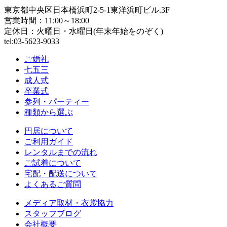
東京都中央区日本橋浜町2-5-1東洋浜町ビル.3F
営業時間：11:00～18:00
定休日：火曜日・水曜日(年末年始をのぞく)
tel:03-5623-9033
ご婚礼
七五三
成人式
卒業式
参列・パーティー
種類から選ぶ
円居について
ご利用ガイド
レンタルまでの流れ
ご試着について
宅配・配送について
よくあるご質問
メディア取材・衣裳協力
スタッフブログ
会社概要