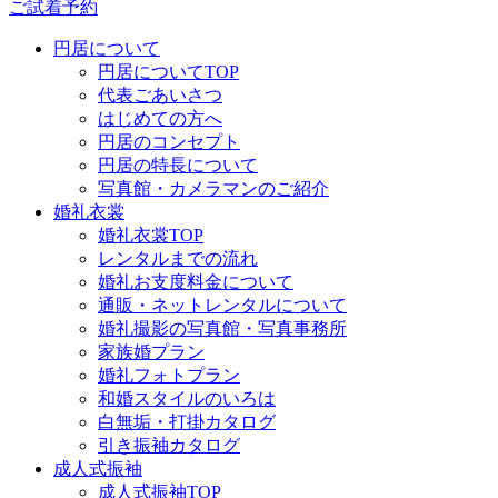
ご試着予約
円居について
円居についてTOP
代表ごあいさつ
はじめての方へ
円居のコンセプト
円居の特長について
写真館・カメラマンのご紹介
婚礼衣裳
婚礼衣裳TOP
レンタルまでの流れ
婚礼お支度料金について
通販・ネットレンタルについて
婚礼撮影の写真館・写真事務所
家族婚プラン
婚礼フォトプラン
和婚スタイルのいろは
白無垢・打掛カタログ
引き振袖カタログ
成人式振袖
成人式振袖TOP