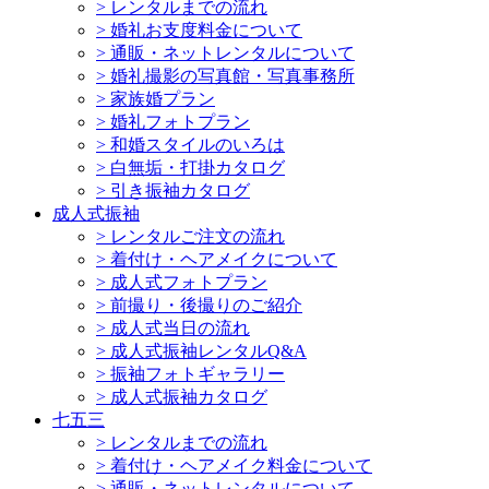
>
レンタルまでの流れ
>
婚礼お支度料金について
>
通販・ネットレンタルについて
>
婚礼撮影の写真館・写真事務所
>
家族婚プラン
>
婚礼フォトプラン
>
和婚スタイルのいろは
>
白無垢・打掛カタログ
>
引き振袖カタログ
成人式振袖
>
レンタルご注文の流れ
>
着付け・ヘアメイクについて
>
成人式フォトプラン
>
前撮り・後撮りのご紹介
>
成人式当日の流れ
>
成人式振袖レンタルQ&A
>
振袖フォトギャラリー
>
成人式振袖カタログ
七五三
>
レンタルまでの流れ
>
着付け・ヘアメイク料金について
>
通販・ネットレンタルについて