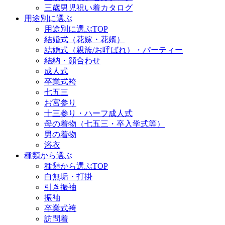
三歳男児祝い着カタログ
用途別に選ぶ
用途別に選ぶTOP
結婚式（花嫁・花婿）
結婚式（親族/お呼ばれ）・パーティー
結納・顔合わせ
成人式
卒業式袴
七五三
お宮参り
十三参り・ハーフ成人式
母の着物（七五三・卒入学式等）
男の着物
浴衣
種類から選ぶ
種類から選ぶTOP
白無垢・打掛
引き振袖
振袖
卒業式袴
訪問着