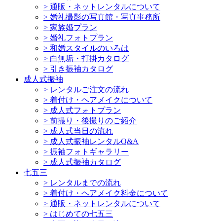
>
通販・ネットレンタルについて
>
婚礼撮影の写真館・写真事務所
>
家族婚プラン
>
婚礼フォトプラン
>
和婚スタイルのいろは
>
白無垢・打掛カタログ
>
引き振袖カタログ
成人式振袖
>
レンタルご注文の流れ
>
着付け・ヘアメイクについて
>
成人式フォトプラン
>
前撮り・後撮りのご紹介
>
成人式当日の流れ
>
成人式振袖レンタルQ&A
>
振袖フォトギャラリー
>
成人式振袖カタログ
七五三
>
レンタルまでの流れ
>
着付け・ヘアメイク料金について
>
通販・ネットレンタルについて
>
はじめての七五三