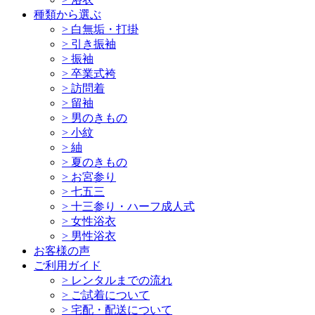
種類から選ぶ
>
白無垢・打掛
>
引き振袖
>
振袖
>
卒業式袴
>
訪問着
>
留袖
>
男のきもの
>
小紋
>
紬
>
夏のきもの
>
お宮参り
>
七五三
>
十三参り・ハーフ成人式
>
女性浴衣
>
男性浴衣
お客様の声
ご利用ガイド
>
レンタルまでの流れ
>
ご試着について
>
宅配・配送について