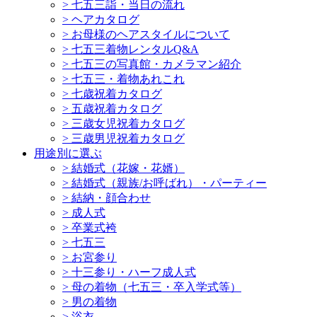
>
七五三詣・当日の流れ
>
ヘアカタログ
>
お母様のヘアスタイルについて
>
七五三着物レンタルQ&A
>
七五三の写真館・カメラマン紹介
>
七五三・着物あれこれ
>
七歳祝着カタログ
>
五歳祝着カタログ
>
三歳女児祝着カタログ
>
三歳男児祝着カタログ
用途別に選ぶ
>
結婚式（花嫁・花婿）
>
結婚式（親族/お呼ばれ）・パーティー
>
結納・顔合わせ
>
成人式
>
卒業式袴
>
七五三
>
お宮参り
>
十三参り・ハーフ成人式
>
母の着物（七五三・卒入学式等）
>
男の着物
>
浴衣