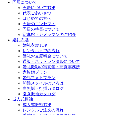
円居について
円居についてTOP
代表ごあいさつ
はじめての方へ
円居のコンセプト
円居の特長について
写真館・カメラマンのご紹介
婚礼衣裳
婚礼衣裳TOP
レンタルまでの流れ
婚礼お支度料金について
通販・ネットレンタルについて
婚礼撮影の写真館・写真事務所
家族婚プラン
婚礼フォトプラン
和婚スタイルのいろは
白無垢・打掛カタログ
引き振袖カタログ
成人式振袖
成人式振袖TOP
レンタルご注文の流れ