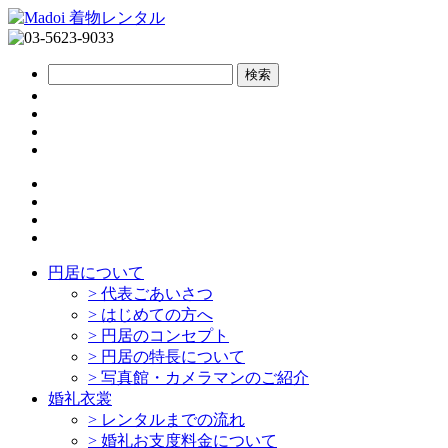
円居について
>
代表ごあいさつ
>
はじめての方へ
>
円居のコンセプト
>
円居の特長について
>
写真館・カメラマンのご紹介
婚礼衣裳
>
レンタルまでの流れ
>
婚礼お支度料金について