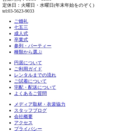
定休日：火曜日・水曜日(年末年始をのぞく)
tel:03-5623-9033
ご婚礼
七五三
成人式
卒業式
参列・パーティー
種類から選ぶ
円居について
ご利用ガイド
レンタルまでの流れ
ご試着について
宅配・配送について
よくあるご質問
メディア取材・衣裳協力
スタッフブログ
会社概要
アクセス
プライバシー