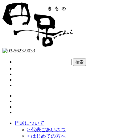
円居について
>
代表ごあいさつ
>
はじめての方へ