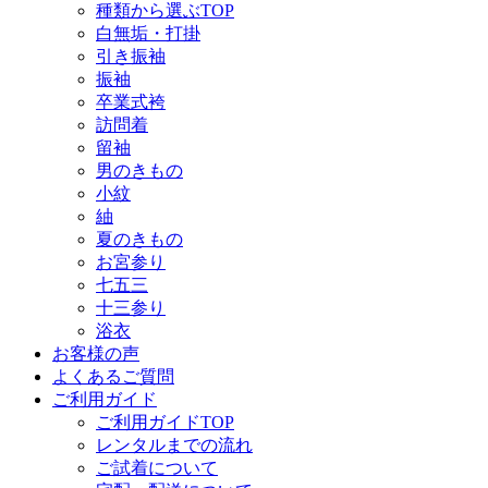
種類から選ぶTOP
白無垢・打掛
引き振袖
振袖
卒業式袴
訪問着
留袖
男のきもの
小紋
紬
夏のきもの
お宮参り
七五三
十三参り
浴衣
お客様の声
よくあるご質問
ご利用ガイド
ご利用ガイドTOP
レンタルまでの流れ
ご試着について