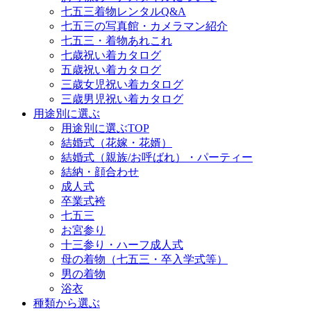
七五三着物レンタルQ&A
七五三の写真館・カメラマン紹介
七五三・着物あれこれ
七歳祝い着カタログ
五歳祝い着カタログ
三歳女児祝い着カタログ
三歳男児祝い着カタログ
用途別に選ぶ
用途別に選ぶTOP
結婚式（花嫁・花婿）
結婚式（親族/お呼ばれ）・パーティー
結納・顔合わせ
成人式
卒業式袴
七五三
お宮参り
十三参り・ハーフ成人式
母の着物（七五三・卒入学式等）
男の着物
浴衣
種類から選ぶ