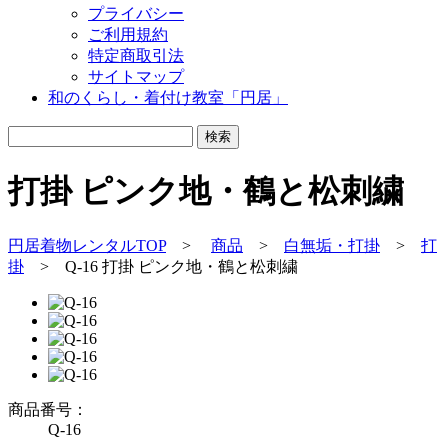
プライバシー
ご利用規約
特定商取引法
サイトマップ
和のくらし・着付け教室「円居」
打掛 ピンク地・鶴と松刺繍
円居着物レンタルTOP
>
商品
>
白無垢・打掛
>
打
掛
>
Q-16 打掛 ピンク地・鶴と松刺繍
商品番号：
Q-16