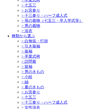
>
卒業式袴
>
七五三
>
お宮参り
>
十三参り・ハーフ成人式
>
母の着物（七五三・卒入学式等）
>
男の着物
>
浴衣
種類から選ぶ
>
白無垢・打掛
>
引き振袖
>
振袖
>
卒業式袴
>
訪問着
>
留袖
>
男のきもの
>
小紋
>
紬
>
夏のきもの
>
お宮参り
>
七五三
>
十三参り・ハーフ成人式
>
女性浴衣