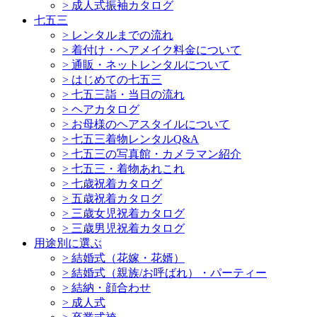
>
成人式振袖カタログ
七五三
>
レンタルまでの流れ
>
着付け・ヘアメイク料金について
>
通販・ネットレンタルについて
>
はじめての七五三
>
七五三詣・当日の流れ
>
ヘアカタログ
>
お母様のヘアスタイルについて
>
七五三着物レンタルQ&A
>
七五三の写真館・カメラマン紹介
>
七五三・着物あれこれ
>
七歳祝着カタログ
>
五歳祝着カタログ
>
三歳女児祝着カタログ
>
三歳男児祝着カタログ
用途別に選ぶ
>
結婚式（花嫁・花婿）
>
結婚式（親族/お呼ばれ）・パーティー
>
結納・顔合わせ
>
成人式