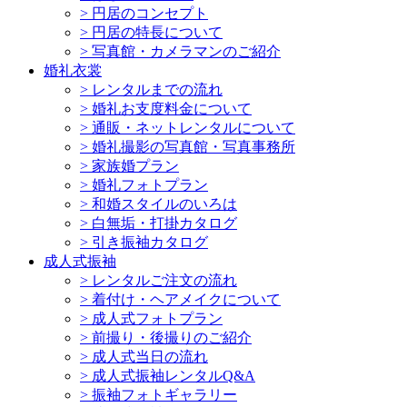
>
円居のコンセプト
>
円居の特長について
>
写真館・カメラマンのご紹介
婚礼衣裳
>
レンタルまでの流れ
>
婚礼お支度料金について
>
通販・ネットレンタルについて
>
婚礼撮影の写真館・写真事務所
>
家族婚プラン
>
婚礼フォトプラン
>
和婚スタイルのいろは
>
白無垢・打掛カタログ
>
引き振袖カタログ
成人式振袖
>
レンタルご注文の流れ
>
着付け・ヘアメイクについて
>
成人式フォトプラン
>
前撮り・後撮りのご紹介
>
成人式当日の流れ
>
成人式振袖レンタルQ&A
>
振袖フォトギャラリー