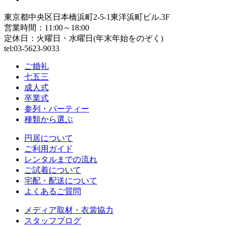
東京都中央区日本橋浜町2-5-1東洋浜町ビル.3F
営業時間：11:00～18:00
定休日：火曜日・水曜日(年末年始をのぞく)
tel:03-5623-9033
ご婚礼
七五三
成人式
卒業式
参列・パーティー
種類から選ぶ
円居について
ご利用ガイド
レンタルまでの流れ
ご試着について
宅配・配送について
よくあるご質問
メディア取材・衣裳協力
スタッフブログ