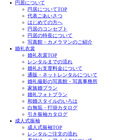
円居について
円居についてTOP
代表ごあいさつ
はじめての方へ
円居のコンセプト
円居の特長について
写真館・カメラマンのご紹介
婚礼衣裳
婚礼衣裳TOP
レンタルまでの流れ
婚礼お支度料金について
通販・ネットレンタルについて
婚礼撮影の写真館・写真事務所
家族婚プラン
婚礼フォトプラン
和婚スタイルのいろは
白無垢・打掛カタログ
引き振袖カタログ
成人式振袖
成人式振袖TOP
レンタルご注文の流れ