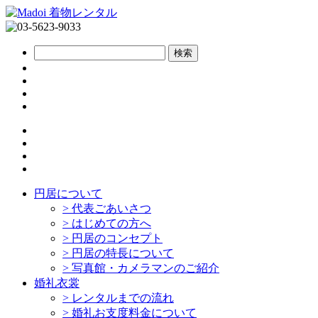
円居について
>
代表ごあいさつ
>
はじめての方へ
>
円居のコンセプト
>
円居の特長について
>
写真館・カメラマンのご紹介
婚礼衣裳
>
レンタルまでの流れ
>
婚礼お支度料金について