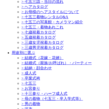
>
七五三詣・当日の流れ
>
ヘアカタログ
>
お母様のヘアスタイルについて
>
七五三着物レンタルQ&A
>
七五三の写真館・カメラマン紹介
>
七五三・着物あれこれ
>
七歳祝着カタログ
>
五歳祝着カタログ
>
三歳女児祝着カタログ
>
三歳男児祝着カタログ
用途別に選ぶ
>
結婚式（花嫁・花婿）
>
結婚式（親族/お呼ばれ）・パーティー
>
結納・顔合わせ
>
成人式
>
卒業式袴
>
七五三
>
お宮参り
>
十三参り・ハーフ成人式
>
母の着物（七五三・卒入学式等）
>
男の着物
>
浴衣