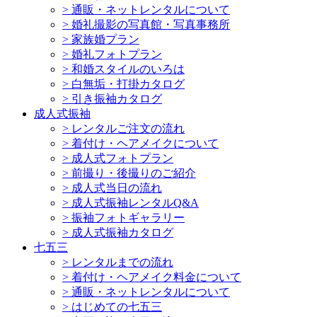
>
通販・ネットレンタルについて
>
婚礼撮影の写真館・写真事務所
>
家族婚プラン
>
婚礼フォトプラン
>
和婚スタイルのいろは
>
白無垢・打掛カタログ
>
引き振袖カタログ
成人式振袖
>
レンタルご注文の流れ
>
着付け・ヘアメイクについて
>
成人式フォトプラン
>
前撮り・後撮りのご紹介
>
成人式当日の流れ
>
成人式振袖レンタルQ&A
>
振袖フォトギャラリー
>
成人式振袖カタログ
七五三
>
レンタルまでの流れ
>
着付け・ヘアメイク料金について
>
通販・ネットレンタルについて
>
はじめての七五三