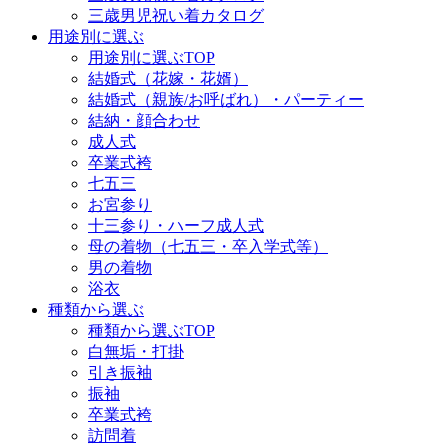
三歳男児祝い着カタログ
用途別に選ぶ
用途別に選ぶTOP
結婚式（花嫁・花婿）
結婚式（親族/お呼ばれ）・パーティー
結納・顔合わせ
成人式
卒業式袴
七五三
お宮参り
十三参り・ハーフ成人式
母の着物（七五三・卒入学式等）
男の着物
浴衣
種類から選ぶ
種類から選ぶTOP
白無垢・打掛
引き振袖
振袖
卒業式袴
訪問着