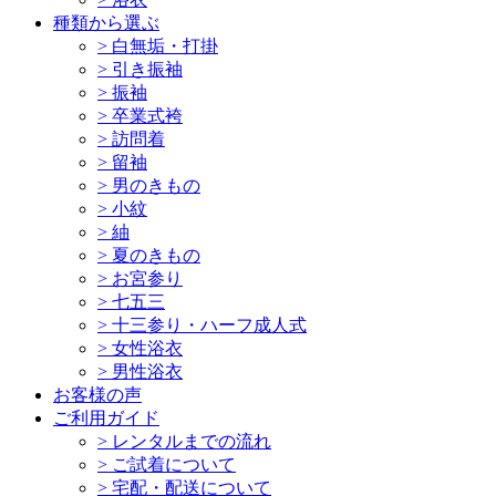
種類から選ぶ
>
白無垢・打掛
>
引き振袖
>
振袖
>
卒業式袴
>
訪問着
>
留袖
>
男のきもの
>
小紋
>
紬
>
夏のきもの
>
お宮参り
>
七五三
>
十三参り・ハーフ成人式
>
女性浴衣
>
男性浴衣
お客様の声
ご利用ガイド
>
レンタルまでの流れ
>
ご試着について
>
宅配・配送について