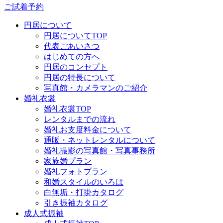
ご試着予約
円居について
円居についてTOP
代表ごあいさつ
はじめての方へ
円居のコンセプト
円居の特長について
写真館・カメラマンのご紹介
婚礼衣裳
婚礼衣裳TOP
レンタルまでの流れ
婚礼お支度料金について
通販・ネットレンタルについて
婚礼撮影の写真館・写真事務所
家族婚プラン
婚礼フォトプラン
和婚スタイルのいろは
白無垢・打掛カタログ
引き振袖カタログ
成人式振袖