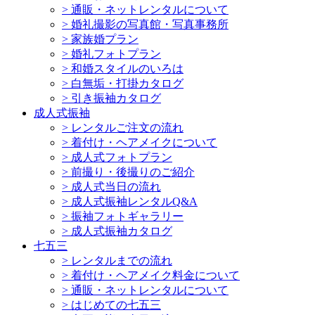
>
通販・ネットレンタルについて
>
婚礼撮影の写真館・写真事務所
>
家族婚プラン
>
婚礼フォトプラン
>
和婚スタイルのいろは
>
白無垢・打掛カタログ
>
引き振袖カタログ
成人式振袖
>
レンタルご注文の流れ
>
着付け・ヘアメイクについて
>
成人式フォトプラン
>
前撮り・後撮りのご紹介
>
成人式当日の流れ
>
成人式振袖レンタルQ&A
>
振袖フォトギャラリー
>
成人式振袖カタログ
七五三
>
レンタルまでの流れ
>
着付け・ヘアメイク料金について
>
通販・ネットレンタルについて
>
はじめての七五三