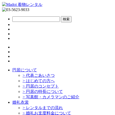
円居について
>
代表ごあいさつ
>
はじめての方へ
>
円居のコンセプト
>
円居の特長について
>
写真館・カメラマンのご紹介
婚礼衣裳
>
レンタルまでの流れ
>
婚礼お支度料金について