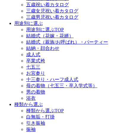
五歳祝い着カタログ
三歳女児祝い着カタログ
三歳男児祝い着カタログ
用途別に選ぶ
用途別に選ぶTOP
結婚式（花嫁・花婿）
結婚式（親族/お呼ばれ）・パーティー
結納・顔合わせ
成人式
卒業式袴
七五三
お宮参り
十三参り・ハーフ成人式
母の着物（七五三・卒入学式等）
男の着物
浴衣
種類から選ぶ
種類から選ぶTOP
白無垢・打掛
引き振袖
振袖