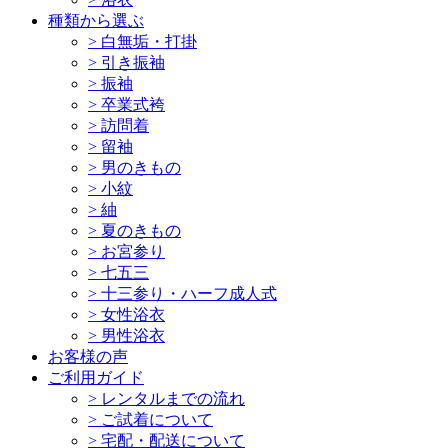
種類から選ぶ
>
白無垢・打掛
>
引き振袖
>
振袖
>
卒業式袴
>
訪問着
>
留袖
>
男のきもの
>
小紋
>
紬
>
夏のきもの
>
お宮参り
>
七五三
>
十三参り・ハーフ成人式
>
女性浴衣
>
男性浴衣
お客様の声
ご利用ガイド
>
レンタルまでの流れ
>
ご試着について
>
宅配・配送について