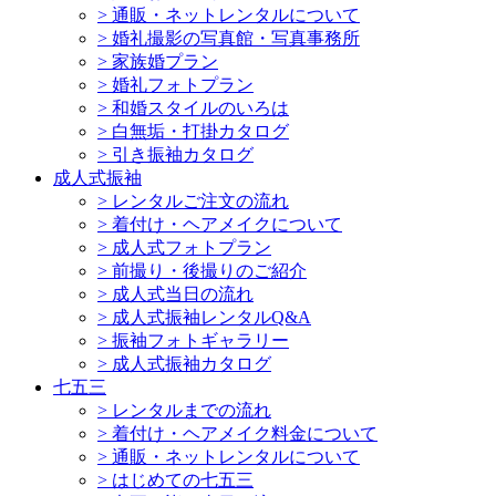
>
通販・ネットレンタルについて
>
婚礼撮影の写真館・写真事務所
>
家族婚プラン
>
婚礼フォトプラン
>
和婚スタイルのいろは
>
白無垢・打掛カタログ
>
引き振袖カタログ
成人式振袖
>
レンタルご注文の流れ
>
着付け・ヘアメイクについて
>
成人式フォトプラン
>
前撮り・後撮りのご紹介
>
成人式当日の流れ
>
成人式振袖レンタルQ&A
>
振袖フォトギャラリー
>
成人式振袖カタログ
七五三
>
レンタルまでの流れ
>
着付け・ヘアメイク料金について
>
通販・ネットレンタルについて
>
はじめての七五三