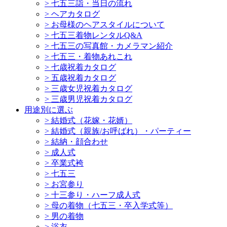
>
七五三詣・当日の流れ
>
ヘアカタログ
>
お母様のヘアスタイルについて
>
七五三着物レンタルQ&A
>
七五三の写真館・カメラマン紹介
>
七五三・着物あれこれ
>
七歳祝着カタログ
>
五歳祝着カタログ
>
三歳女児祝着カタログ
>
三歳男児祝着カタログ
用途別に選ぶ
>
結婚式（花嫁・花婿）
>
結婚式（親族/お呼ばれ）・パーティー
>
結納・顔合わせ
>
成人式
>
卒業式袴
>
七五三
>
お宮参り
>
十三参り・ハーフ成人式
>
母の着物（七五三・卒入学式等）
>
男の着物
>
浴衣