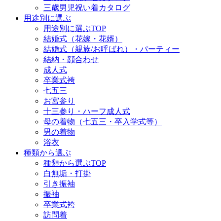
三歳男児祝い着カタログ
用途別に選ぶ
用途別に選ぶTOP
結婚式（花嫁・花婿）
結婚式（親族/お呼ばれ）・パーティー
結納・顔合わせ
成人式
卒業式袴
七五三
お宮参り
十三参り・ハーフ成人式
母の着物（七五三・卒入学式等）
男の着物
浴衣
種類から選ぶ
種類から選ぶTOP
白無垢・打掛
引き振袖
振袖
卒業式袴
訪問着