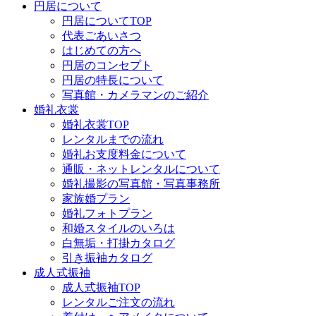
円居について
円居についてTOP
代表ごあいさつ
はじめての方へ
円居のコンセプト
円居の特長について
写真館・カメラマンのご紹介
婚礼衣裳
婚礼衣裳TOP
レンタルまでの流れ
婚礼お支度料金について
通販・ネットレンタルについて
婚礼撮影の写真館・写真事務所
家族婚プラン
婚礼フォトプラン
和婚スタイルのいろは
白無垢・打掛カタログ
引き振袖カタログ
成人式振袖
成人式振袖TOP
レンタルご注文の流れ