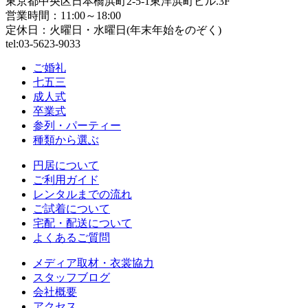
東京都中央区日本橋浜町2-5-1東洋浜町ビル.3F
営業時間：11:00～18:00
定休日：火曜日・水曜日(年末年始をのぞく)
tel:03-5623-9033
ご婚礼
七五三
成人式
卒業式
参列・パーティー
種類から選ぶ
円居について
ご利用ガイド
レンタルまでの流れ
ご試着について
宅配・配送について
よくあるご質問
メディア取材・衣裳協力
スタッフブログ
会社概要
アクセス