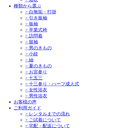
種類から選ぶ
>
白無垢・打掛
>
引き振袖
>
振袖
>
卒業式袴
>
訪問着
>
留袖
>
男のきもの
>
小紋
>
紬
>
夏のきもの
>
お宮参り
>
七五三
>
十三参り・ハーフ成人式
>
女性浴衣
>
男性浴衣
お客様の声
ご利用ガイド
>
レンタルまでの流れ
>
ご試着について
>
宅配・配送について