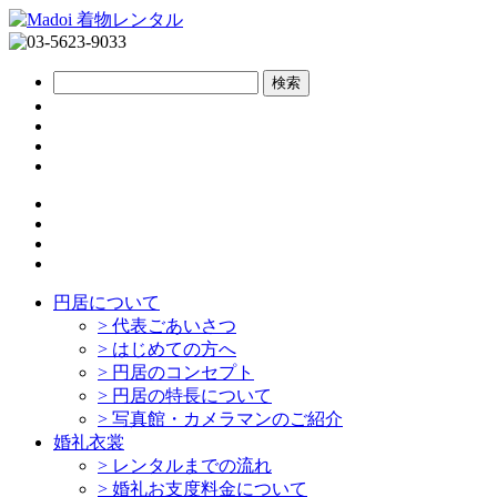
円居について
>
代表ごあいさつ
>
はじめての方へ
>
円居のコンセプト
>
円居の特長について
>
写真館・カメラマンのご紹介
婚礼衣裳
>
レンタルまでの流れ
>
婚礼お支度料金について