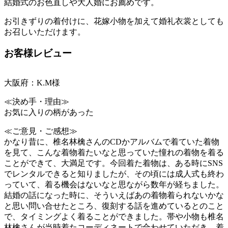
結婚式のお色直しや大人婚にお薦めです。
お引きずりの着付けに、花嫁小物を加えて婚礼衣裳としても
お召しいただけます。
お客様レビュー
大阪府：K.M様
≪決め手・理由≫
お気に入りの柄があった
≪ご意見・ご感想≫
かなり昔に、椎名林檎さんのCDかアルバムで着ていた着物
を見て、こんな着物着たいなと思っていた憧れの着物を着る
ことができて、大満足です。今回着た着物は、ある時にSNS
でレンタルできると知りましたが、その頃には成人式も終わ
っていて、着る機会はないなと思ながら数年が経ちました。
結婚の話になった時に、そういえばあの着物着られないかな
と思い問い合せたところ、復刻する話を進めているとのこと
で、タイミングよく着ることができました。帯や小物も椎名
林檎さんが当時着たコーディネートで合わせていただき、着