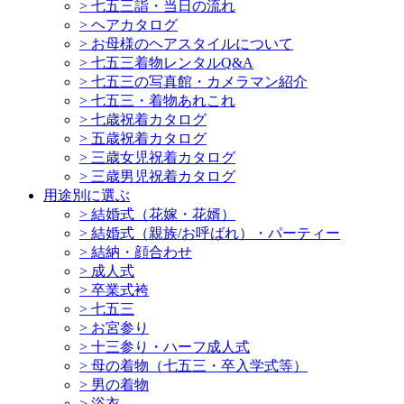
>
七五三詣・当日の流れ
>
ヘアカタログ
>
お母様のヘアスタイルについて
>
七五三着物レンタルQ&A
>
七五三の写真館・カメラマン紹介
>
七五三・着物あれこれ
>
七歳祝着カタログ
>
五歳祝着カタログ
>
三歳女児祝着カタログ
>
三歳男児祝着カタログ
用途別に選ぶ
>
結婚式（花嫁・花婿）
>
結婚式（親族/お呼ばれ）・パーティー
>
結納・顔合わせ
>
成人式
>
卒業式袴
>
七五三
>
お宮参り
>
十三参り・ハーフ成人式
>
母の着物（七五三・卒入学式等）
>
男の着物
>
浴衣