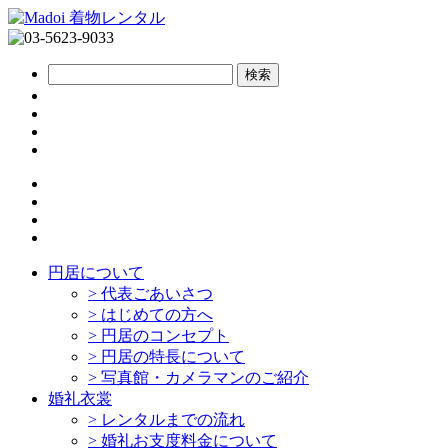
円居について
>
代表ごあいさつ
>
はじめての方へ
>
円居のコンセプト
>
円居の特長について
>
写真館・カメラマンのご紹介
婚礼衣裳
>
レンタルまでの流れ
>
婚礼お支度料金について