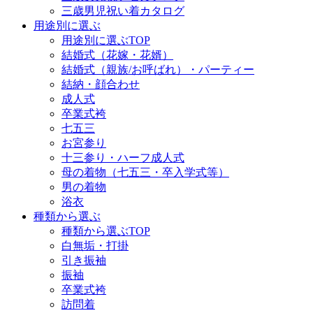
三歳男児祝い着カタログ
用途別に選ぶ
用途別に選ぶTOP
結婚式（花嫁・花婿）
結婚式（親族/お呼ばれ）・パーティー
結納・顔合わせ
成人式
卒業式袴
七五三
お宮参り
十三参り・ハーフ成人式
母の着物（七五三・卒入学式等）
男の着物
浴衣
種類から選ぶ
種類から選ぶTOP
白無垢・打掛
引き振袖
振袖
卒業式袴
訪問着