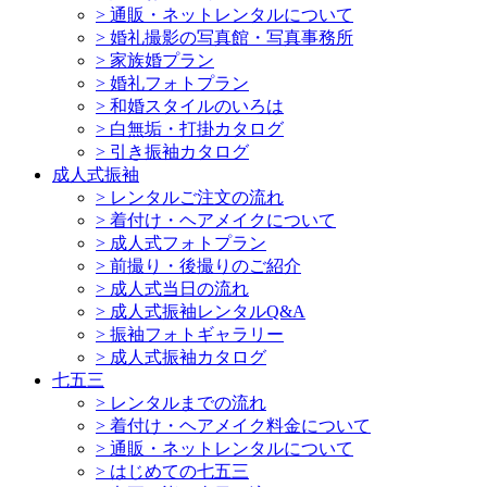
>
通販・ネットレンタルについて
>
婚礼撮影の写真館・写真事務所
>
家族婚プラン
>
婚礼フォトプラン
>
和婚スタイルのいろは
>
白無垢・打掛カタログ
>
引き振袖カタログ
成人式振袖
>
レンタルご注文の流れ
>
着付け・ヘアメイクについて
>
成人式フォトプラン
>
前撮り・後撮りのご紹介
>
成人式当日の流れ
>
成人式振袖レンタルQ&A
>
振袖フォトギャラリー
>
成人式振袖カタログ
七五三
>
レンタルまでの流れ
>
着付け・ヘアメイク料金について
>
通販・ネットレンタルについて
>
はじめての七五三