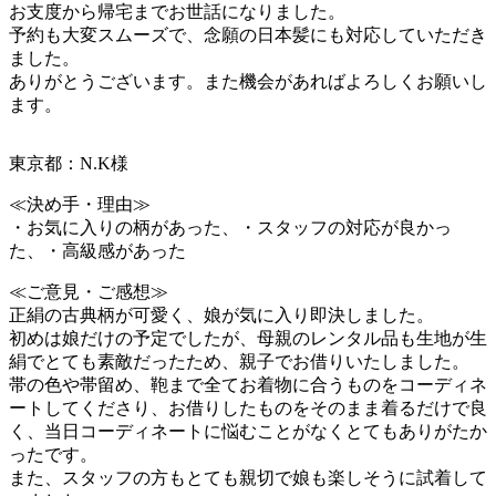
お支度から帰宅までお世話になりました。
予約も大変スムーズで、念願の日本髪にも対応していただき
ました。
ありがとうございます。また機会があればよろしくお願いし
ます。
東京都：N.K様
≪決め手・理由≫
・お気に入りの柄があった、・スタッフの対応が良かっ
た、・高級感があった
≪ご意見・ご感想≫
正絹の古典柄が可愛く、娘が気に入り即決しました。
初めは娘だけの予定でしたが、母親のレンタル品も生地が生
絹でとても素敵だったため、親子でお借りいたしました。
帯の色や帯留め、鞄まで全てお着物に合うものをコーディネ
ートしてくださり、お借りしたものをそのまま着るだけで良
く、当日コーディネートに悩むことがなくとてもありがたか
ったです。
また、スタッフの方もとても親切で娘も楽しそうに試着して