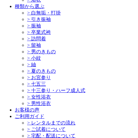
種類から選ぶ
>
白無垢・打掛
>
引き振袖
>
振袖
>
卒業式袴
>
訪問着
>
留袖
>
男のきもの
>
小紋
>
紬
>
夏のきもの
>
お宮参り
>
七五三
>
十三参り・ハーフ成人式
>
女性浴衣
>
男性浴衣
お客様の声
ご利用ガイド
>
レンタルまでの流れ
>
ご試着について
>
宅配・配送について