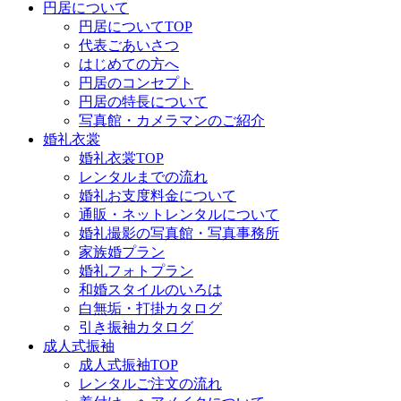
円居について
円居についてTOP
代表ごあいさつ
はじめての方へ
円居のコンセプト
円居の特長について
写真館・カメラマンのご紹介
婚礼衣裳
婚礼衣裳TOP
レンタルまでの流れ
婚礼お支度料金について
通販・ネットレンタルについて
婚礼撮影の写真館・写真事務所
家族婚プラン
婚礼フォトプラン
和婚スタイルのいろは
白無垢・打掛カタログ
引き振袖カタログ
成人式振袖
成人式振袖TOP
レンタルご注文の流れ