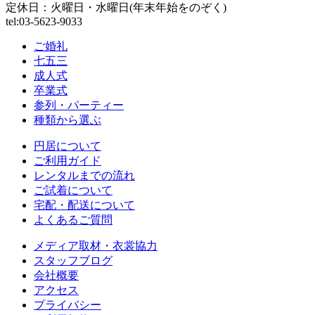
定休日：火曜日・水曜日(年末年始をのぞく)
tel:03-5623-9033
ご婚礼
七五三
成人式
卒業式
参列・パーティー
種類から選ぶ
円居について
ご利用ガイド
レンタルまでの流れ
ご試着について
宅配・配送について
よくあるご質問
メディア取材・衣裳協力
スタッフブログ
会社概要
アクセス
プライバシー